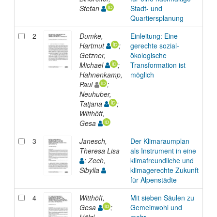
Stefan
Stadt- und
Quartiersplanung
2
Dumke,
Einleitung: Eine
Bo
Hartmut
;
gerechte sozial-
Con
Getzner,
ökologische
Michael
;
Transformation ist
Hahnenkamp,
möglich
Paul
;
Neuhuber,
Tatjana
;
Witthöft,
Gesa
3
Janesch,
Der Klimaraumplan
Bo
Theresa Lisa
als Instrument in eine
Con
; Zech,
klimafreundliche und
Sibylla
klimagerechte Zukunft
für Alpenstädte
4
Witthöft,
Mit sieben Säulen zu
Bo
Gesa
;
Gemeinwohl und
Con
Hölzl,
mehr