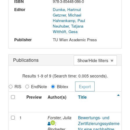
ISBN
978-3-85448-086-0
Editor
Dumke, Hartmut
Getzner, Michael
Hahnenkamp, Paul
Neuhuber, Tatjana
Witthöft, Gesa
Publisher
TU Wien Academic Press
Publications
Show/Hide filters
Results 1-9 of 9 (Search time: 0.005 seconds).
RIS
EndNote
Bibtex
Preview
Author(s)
Title
Ty
1
Forster, Julia
Bewertungs- und
Bo
;
Zertifizierungssysteme
Con
Bindreiter,
für eine nachhaltige