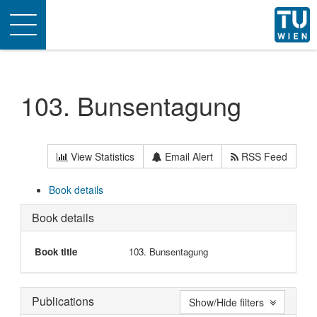
Toggle
navigation
103. Bunsentagung
View Statistics
Email Alert
RSS Feed
Book details
Book details
Book title
103. Bunsentagung
Publications
Show/Hide filters