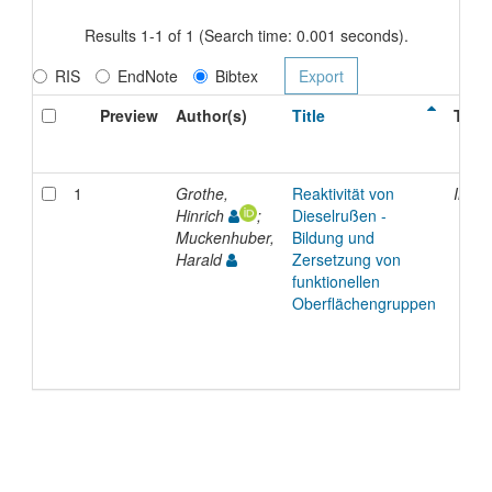
Results 1-1 of 1 (Search time: 0.001 seconds).
RIS
EndNote
Bibtex
Preview
Author(s)
Title
Type
1
Grothe,
Reaktivität von
Inpro
Hinrich
;
Dieselrußen -
Muckenhuber,
Bildung und
Harald
Zersetzung von
funktionellen
Oberflächengruppen