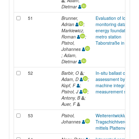
; Adam,
Dietmar
51
Brunner,
Evaluation of long-te
Adrian
;
monitoring data of the
Markiewicz,
energy foundations at
Roman
;
metro station
Pistrol,
Taborstraße in Vienn
Johannes
; Adam,
Dietmar
52
Barbir, O
;
In-situ ballast conditio
Adam, D
;
assessment by tampi
Kopf, F
;
machine integrated
Pistrol, J
;
measurement system
Antony, B
;
Auer, F
53
Pistrol,
Weiterentwicklung der
Johannes
Tragschichtverdichtu
mittels Plattenverdich