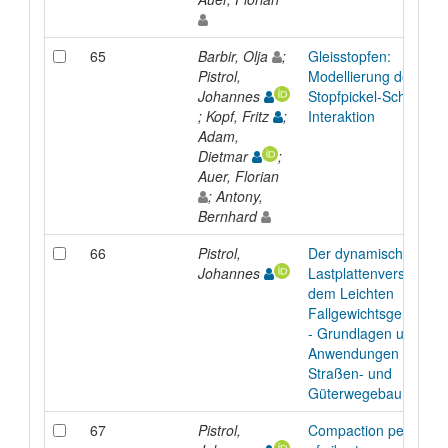
65
Barbir, Olja
;
Gleisstopfen:
Pistrol,
Modellierung der
Johannes
Stopfpickel-Schotterbe
; Kopf, Fritz
;
Interaktion
Adam,
Dietmar
;
Auer, Florian
; Antony,
Bernhard
66
Pistrol,
Der dynamische
Johannes
Lastplattenversuch mi
dem Leichten
Fallgewichtsgerät
- Grundlagen und
Anwendungen im
Straßen- und
Güterwegebau
67
Pistrol,
Compaction performa