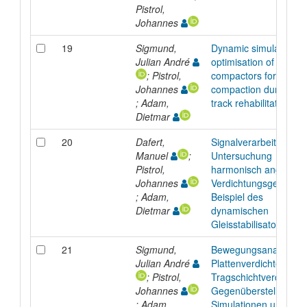
Pistrol,
Johannes
19
Sigmund,
Dynamic simulation a
Julian André
optimisation of plate
; Pistrol,
compactors for subbal
Johannes
compaction during rail
; Adam,
track rehabilitation
Dietmar
20
Dafert,
Signalverarbeitung für
Manuel
;
Untersuchung
Pistrol,
harmonisch angeregt
Johannes
Verdichtungsgeräte a
; Adam,
Beispiel des
Dietmar
dynamischen
Gleisstabilisators
21
Sigmund,
Bewegungsanalyse v
Julian André
Plattenverdichtern zur
; Pistrol,
Tragschichtverdichtun
Johannes
Gegenüberstellung v
; Adam,
Simulationen und