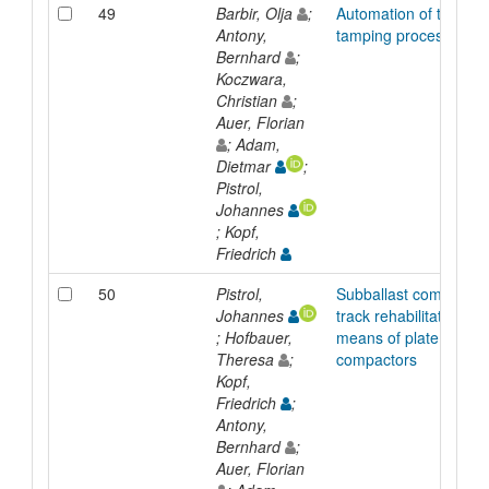
49
Barbir, Olja
;
Automation of the
Antony,
tamping process
Bernhard
;
Koczwara,
Christian
;
Auer, Florian
; Adam,
Dietmar
;
Pistrol,
Johannes
; Kopf,
Friedrich
50
Pistrol,
Subballast compaction
Johannes
track rehabilitation by
; Hofbauer,
means of plate
Theresa
;
compactors
Kopf,
Friedrich
;
Antony,
Bernhard
;
Auer, Florian