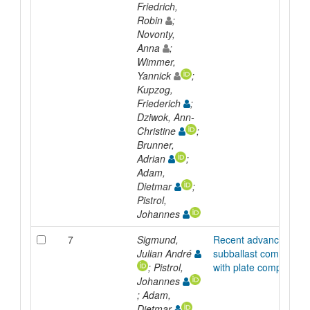
Friedrich,
Robin
;
Novonty,
Anna
;
Wimmer,
Yannick
;
Kupzog,
Friederich
;
Dziwok, Ann-
Christine
;
Brunner,
Adrian
;
Adam,
Dietmar
;
Pistrol,
Johannes
7
Sigmund,
Recent advances in
Julian André
subballast compactio
; Pistrol,
with plate compactors
Johannes
; Adam,
Dietmar