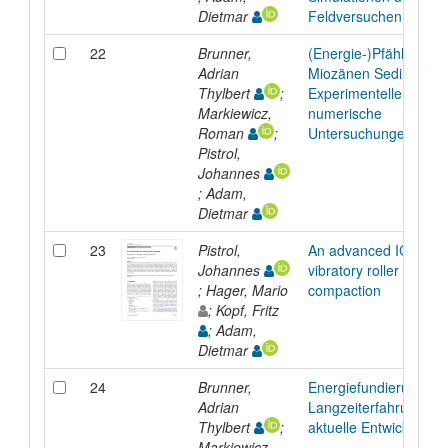
Dietmar
Feldversuchen
22
Brunner,
(Energie-)Pfähle in
Adrian
Miozänen Sedimenten
Thylbert
;
Experimentelle und
Markiewicz,
numerische
Roman
;
Untersuchungen
Pistrol,
Johannes
; Adam,
Dietmar
23
Pistrol,
An advanced ICMV fo
Johannes
vibratory roller
; Hager, Mario
compaction
; Kopf, Fritz
; Adam,
Dietmar
24
Brunner,
Energiefundierungen 
Adrian
Langzeiterfahrungen 
Thylbert
;
aktuelle Entwicklunge
Markiewicz,