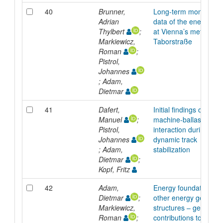
40
Brunner,
Long-term monitoring
Adrian
data of the energy wal
Thylbert
;
at Vienna’s metro stat
Markiewicz,
Taborstraße
Roman
;
Pistrol,
Johannes
; Adam,
Dietmar
41
Dafert,
Initial findings on the
Manuel
;
machine-ballast
Pistrol,
interaction during
Johannes
dynamic track
; Adam,
stabilization
Dietmar
;
Kopf, Fritz
42
Adam,
Energy foundations a
Dietmar
;
other energy geo-
Markiewicz,
structures – geotechni
Roman
;
contributions to allevi