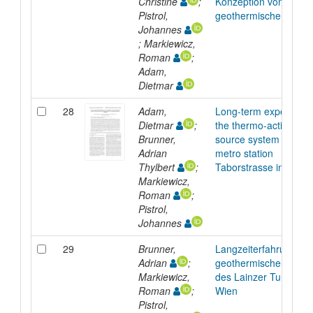
Christine
;
Konzeption von
Pistrol,
geothermischen Anla
Johannes
; Markiewicz,
Roman
;
Adam,
Dietmar
28
Adam,
Long-term experience
Dietmar
;
the thermo-active gro
Brunner,
source system at the
Adrian
metro station
Thylbert
;
Taborstrasse in Vienn
Markiewicz,
Roman
;
Pistrol,
Johannes
29
Brunner,
Langzeiterfahrungen 
Adrian
;
geothermischen Nutz
Markiewicz,
des Lainzer Tunnels i
Roman
;
Wien
Pistrol,