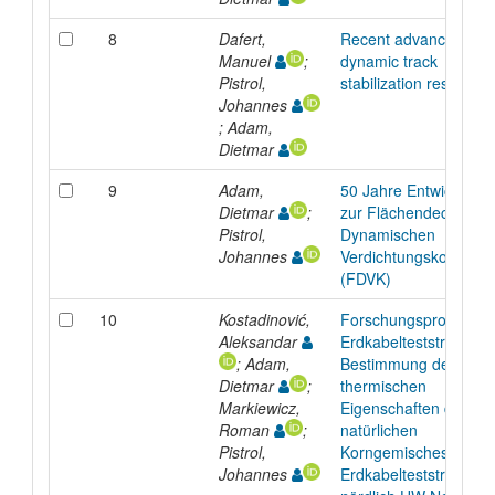
8
Dafert,
Recent advances in
Manuel
;
dynamic track
Pistrol,
stabilization research
Johannes
; Adam,
Dietmar
9
Adam,
50 Jahre Entwicklung
Dietmar
;
zur Flächendeckende
Pistrol,
Dynamischen
Johannes
Verdichtungskontrolle
(FDVK)
10
Kostadinović,
Forschungsprojekt A
Aleksandar
Erdkabelteststrecke :
; Adam,
Bestimmung der
Dietmar
;
thermischen
Markiewicz,
Eigenschaften des
Roman
;
natürlichen
Pistrol,
Korngemisches Stand
Johannes
Erdkabelteststrecke