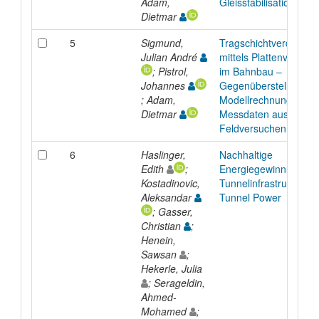
Adam,
Gleisstabilisation
Dietmar
5
Sigmund,
Tragschichtverdichtu
Julian André
mittels Plattenverdicht
; Pistrol,
im Bahnbau –
Johannes
Gegenüberstellung v
; Adam,
Modellrechnung und
Dietmar
Messdaten aus
Feldversuchen
6
Haslinger,
Nachhaltige
Edith
;
Energiegewinnung in 
Kostadinovic,
Tunnelinfrastruktur : 
Aleksandar
Tunnel Power
; Gasser,
Christian
;
Henein,
Sawsan
;
Hekerle, Julia
; Serageldin,
Ahmed-
Mohamed
;