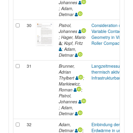
Johannes
; Adam,
Dietmar
30
Pistrol,
Consideration of the
Johannes
Variable Contact
; Hager, Mario
Geometry in Vibratory
; Kopf, Fritz
Roller Compaction
; Adam,
Dietmar
31
Brunner,
Langzeitmessungen i
Adrian
thermisch aktivierten
Thylbert
;
Infrastrukturbauwerk
Markiewicz,
Roman
;
Pistrol,
Johannes
; Adam,
Dietmar
32
Adam,
Einbindung der
Dietmar
;
Erdwärme in urbane