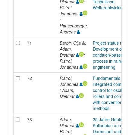
Dietmar
;
Technische
Pistrol,
Weiterentwicklung A
Johannes
;
Hausenberger,
Andreas
71
Barbir, Olja
;
Project status report -
Adam,
Development of
Dietmar
;
condition-based tamp
Pistrol,
process in railway
Johannes
engineering
72
Pistrol,
Fundamentals of rolle
Johannes
integrated compactio
; Adam,
control for oscillatory
Dietmar
rollers and compariso
with conventional test
methods
73
Adam,
25 Jahre Geotechnik-
Dietmar
;
Kolloquien an der TU
Pistrol,
Darmstadt und 25 Jah