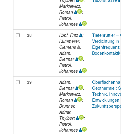
Markiewicz,
Roman
;
Pistrol,
Johannes
38
Kopf, Fritz
;
Tiefenrüttler – Optima
Kummerer,
Verdichtung in
Clemens
;
Eigenfrequenz der
Adam,
Bodenkontaktkraft
Dietmar
;
Pistrol,
Johannes
39
Adam,
Oberflächennahe
Dietmar
;
Geothermie : Stand d
Markiewicz,
Technik, Innovationen
Roman
;
Entwicklungen &
Brunner,
Zukunftsperspektiven
Adrian
Thylbert
;
Pistrol,
Johannes