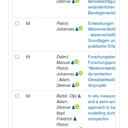
Dietmar
Berücksichtigung der
veränderlichen
Bandagenaufstandsbr
58
Pistrol,
Entwicklungen in der
Johannes
Walzenverdichtung
- wissenschaftliche
Grundlagen und
praktische Erfahrung
59
Dafert,
Forschungsbericht z
Manuel
;
Forschungsprojekt
Pistrol,
"Weiterentwicklung de
Johannes
dynamischen
; Adam,
Gleisstabilisation" -
Dietmar
Vorprojekt
60
Barbir, Olja
;
In-situ measurements
Adam,
and a semi-analytical
Dietmar
;
approach to ballast b
Kopf,
modelling during
Friedrich
;
compaction
Pistrol,