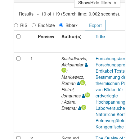
Show/Hide filters
Results 1-119 of 119 (Search time: 0.002 seconds).
RIS
EndNote
Bibtex
Preview
Author(s)
Title
1
Kostadinovic,
Forschungsbericht z
Aleksandar
Forschungsprojekt A
;
Erdkabel Teststrecke 
Markiewicz,
Bestimmung der
Roman
;
thermischen Paramet
Pistrol,
von Böden für
Johannes
erdverlegte
; Adam,
Hochspannungskabel 
Dietmar
Laborversuche:
Natürliche Korngemis
Betonvergütete
Korngemische
2
Sigmund,
The Quality of the