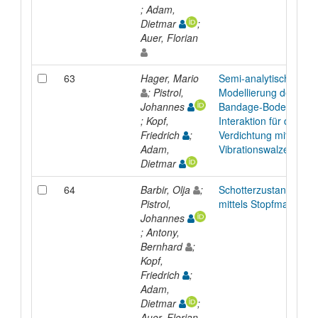
; Adam,
Dietmar
;
Auer, Florian
63
Hager, Mario
Semi-analytische
; Pistrol,
Modellierung der
Johannes
Bandage-Boden-
; Kopf,
Interaktion für die
Friedrich
;
Verdichtung mit
Adam,
Vibrationswalzen
Dietmar
64
Barbir, Olja
;
Schotterzustandsanal
Pistrol,
mittels Stopfmaschine
Johannes
; Antony,
Bernhard
;
Kopf,
Friedrich
;
Adam,
Dietmar
;
Auer, Florian