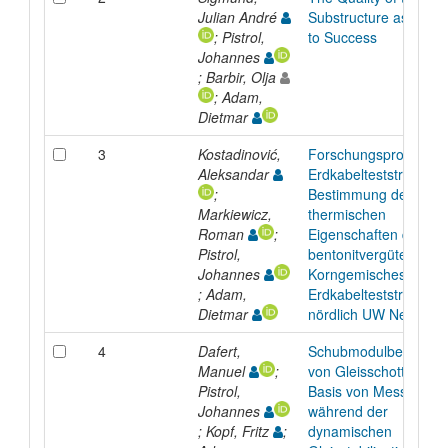
Julian André
Substructure as the k
; Pistrol,
to Success
Johannes
; Barbir, Olja
; Adam,
Dietmar
3
Kostadinović,
Forschungsprojekt A
Aleksandar
Erdkabelteststrecke :
;
Bestimmung der
Markiewicz,
thermischen
Roman
;
Eigenschaften des
Pistrol,
bentonitvergüteten
Johannes
Korngemisches Stand
; Adam,
Erdkabelteststrecke
Dietmar
nördlich UW Neusiedl
4
Dafert,
Schubmodulbestimm
Manuel
;
von Gleisschotter auf
Pistrol,
Basis von Messungen
Johannes
während der
; Kopf, Fritz
;
dynamischen