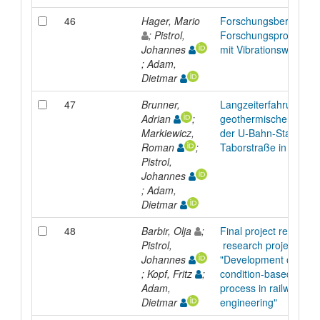
46
Hager, Mario
Forschungsbericht z
; Pistrol,
Forschungsprojekt "
Johannes
mit Vibrationswalzen"
; Adam,
Dietmar
47
Brunner,
Langzeiterfahrungen 
Adrian
;
geothermischen Nutz
Markiewicz,
der U-Bahn-Station
Roman
;
Taborstraße in Wien
Pistrol,
Johannes
; Adam,
Dietmar
48
Barbir, Olja
;
Final project report –
Pistrol,
research project
Johannes
"Development of
; Kopf, Fritz
;
condition-based tamp
Adam,
process in railway
Dietmar
engineering"