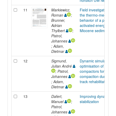
nördlich UW Neusiedl
11
Markiewicz,
Field investigations o
Roman
;
the thermo-mechanica
Brunner,
behavior of a partially
Adrian
activated energy pile i
Thylbert
;
Miocene sediments
Pistrol,
Johannes
; Adam,
Dietmar
12
Sigmund,
Dynamic simulation a
Julian André
optimisation of plate
; Pistrol,
compactors for subbal
Johannes
compaction during rail
; Adam,
track rehabilitation
Dietmar
13
Dafert,
Improving dynamic tr
Manuel
;
stabilization
Pistrol,
Johannes