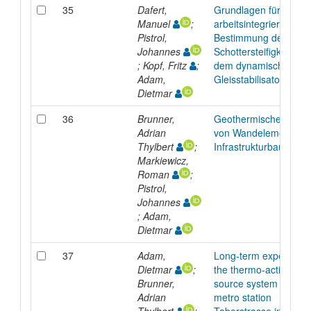
35
Dafert,
Grundlagen für die
Manuel
;
arbeitsintegrierte
Pistrol,
Bestimmung der
Johannes
Schottersteifigkeit mit
; Kopf, Fritz
;
dem dynamischen
Adam,
Gleisstabilisator
Dietmar
36
Brunner,
Geothermische Nutzu
Adrian
von Wandelementen i
Thylbert
;
Infrastrukturbauwerk
Markiewicz,
Roman
;
Pistrol,
Johannes
; Adam,
Dietmar
37
Adam,
Long-term experience
Dietmar
;
the thermo-active gro
Brunner,
source system at the
Adrian
metro station
Thylbert
;
Taborstrasse in Vienn