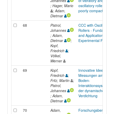
Johannes
of vibratory and
; Hager, Mario
oscillatory rollers on
; Adam,
poorly compacted soil
Dietmar
68
Pistrol,
CCC with Oscillating
Johannes
Rollers - Fundamenta
; Adam,
and Application in
Dietmar
;
Experimental Field Te
Kopf,
Friedrich
;
Völkel,
Werner
69
Kopf,
Innovative Ideen bei
Friedrich
;
Messungen am Walze
Fritz, Martin
;
Boden-
Pistrol,
Interaktionssystem be
Johannes
der dynamischen
; Adam,
Verdichtung
Dietmar
70
Adam,
Forschungsbericht