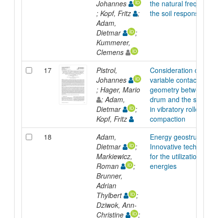
Johannes
the natural frequency 
; Kopf, Fritz
;
the soil response
Adam,
Dietmar
;
Kummerer,
Clemens
17
Pistrol,
Consideration of the
Johannes
variable contact
; Hager, Mario
geometry between th
; Adam,
drum and the soil sur
Dietmar
;
in vibratory roller
Kopf, Fritz
compaction
18
Adam,
Energy geostructures
Dietmar
;
Innovative technologi
Markiewicz,
for the utilization of g
Roman
;
energies
Brunner,
Adrian
Thylbert
;
Dziwok, Ann-
Christine
;