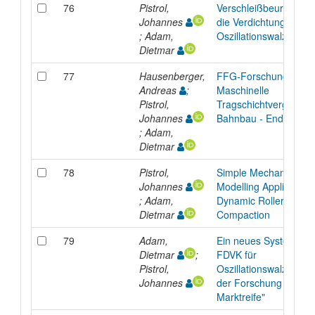
76
Pistrol,
Verschleißbeurteilung 
Johannes
die Verdichtung mit
; Adam,
Oszillationswalzen
Dietmar
77
Hausenberger,
FFG-Forschungsproje
Andreas
;
Maschinelle
Pistrol,
Tragschichtvergütung
Johannes
Bahnbau - Endbericht
; Adam,
Dietmar
78
Pistrol,
Simple Mechanical
Johannes
Modelling Applied to
; Adam,
Dynamic Roller
Dietmar
Compaction
79
Adam,
Ein neues System zur
Dietmar
;
FDVK für
Pistrol,
Oszillationswalzen - "
Johannes
der Forschung zur
Marktreife"