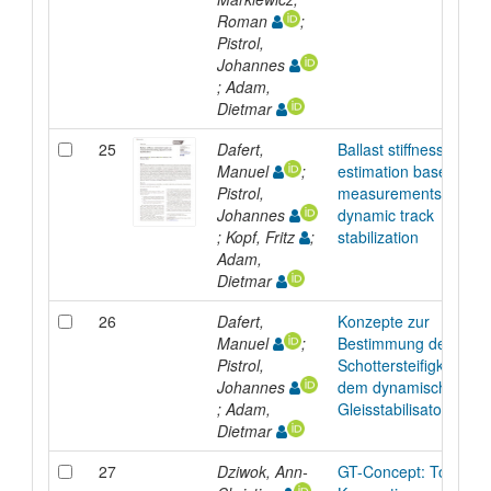
Roman
;
Pistrol,
Johannes
; Adam,
Dietmar
25
Dafert,
Ballast stiffness
Manuel
;
estimation based on
Pistrol,
measurements during
Johannes
dynamic track
; Kopf, Fritz
;
stabilization
Adam,
Dietmar
26
Dafert,
Konzepte zur
Manuel
;
Bestimmung der
Pistrol,
Schottersteifigkeit mit
Johannes
dem dynamischen
; Adam,
Gleisstabilisator (DGS
Dietmar
27
Dziwok, Ann-
GT-Concept: Tool zur