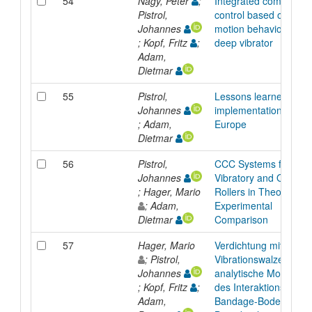
54
Nagy, Peter
;
Integrated compactio
Pistrol,
control based on the
Johannes
motion behavior of a
; Kopf, Fritz
;
deep vibrator
Adam,
Dietmar
55
Pistrol,
Lessons learned from
Johannes
implementation of IC i
; Adam,
Europe
Dietmar
56
Pistrol,
CCC Systems for
Johannes
Vibratory and Oscillat
; Hager, Mario
Rollers in Theoretical
; Adam,
Experimental
Dietmar
Comparison
57
Hager, Mario
Verdichtung mit
; Pistrol,
Vibrationswalzen - Se
Johannes
analytische Modellier
; Kopf, Fritz
;
des Interaktionssyste
Adam,
Bandage-Boden mit