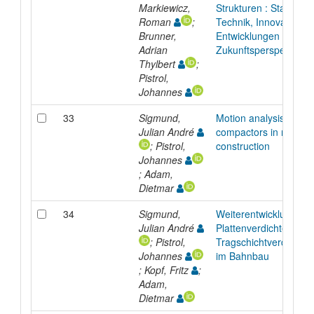
Markiewicz,
Strukturen : Stand der
Roman
;
Technik, Innovationen
Brunner,
Entwicklungen &
Adrian
Zukunftsperspektiven
Thylbert
;
Pistrol,
Johannes
33
Sigmund,
Motion analysis of pla
Julian André
compactors in railway
; Pistrol,
construction
Johannes
; Adam,
Dietmar
34
Sigmund,
Weiterentwicklung vo
Julian André
Plattenverdichtern zur
; Pistrol,
Tragschichtverdichtu
Johannes
im Bahnbau
; Kopf, Fritz
;
Adam,
Dietmar