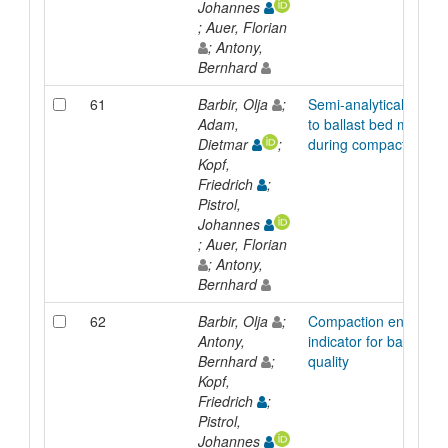
Johannes
; Auer, Florian
; Antony,
Bernhard
61
Barbir, Olja
;
Semi-analytical appro
Adam,
to ballast bed modelli
Dietmar
;
during compaction
Kopf,
Friedrich
;
Pistrol,
Johannes
; Auer, Florian
; Antony,
Bernhard
62
Barbir, Olja
;
Compaction energy a
Antony,
indicator for ballast
Bernhard
;
quality
Kopf,
Friedrich
;
Pistrol,
Johannes