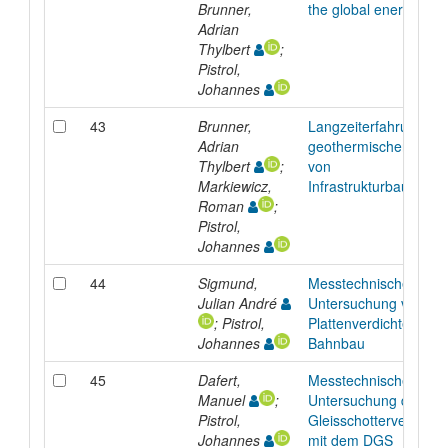
Brunner,
the global energy crisi
Adrian
Thylbert
;
Pistrol,
Johannes
43
Brunner,
Langzeiterfahrungen 
Adrian
geothermischen Nutz
Thylbert
;
von
Markiewicz,
Infrastrukturbauwerk
Roman
;
Pistrol,
Johannes
44
Sigmund,
Messtechnische
Julian André
Untersuchung von
; Pistrol,
Plattenverdichtern im
Johannes
Bahnbau
45
Dafert,
Messtechnische
Manuel
;
Untersuchung der
Pistrol,
Gleisschotterverdicht
Johannes
mit dem DGS