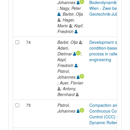
Johannes
Bodendynamik an der
; Nagy, Peter
Wien - Zwei besonder
; Barbir, Olja
Geotechnik-Jubiläen
; Hager,
Mario
; Kopf,
Friedrich
74
Barbir, Olja
;
Development of
Adam,
condition-based tamp
Dietmar
;
process in railway
Kopf,
engineering
Friedrich
;
Pistrol,
Johannes
; Auer, Florian
; Antony,
Bernhard
75
Pistrol,
Compaction and
Johannes
Continuous Compacti
Control (CCC) with
Dynamic Rollers