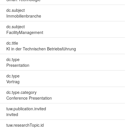
dc.subject
Immobilienbranche
dc.subject
FacilityManagement
dc.title
KI in der Technischen Betriebsführung
dc.type
Presentation
dc.type
Vortrag
dc.type.category
Conference Presentation
tuw.publication.invited
invited
tuw.researchTopic.id