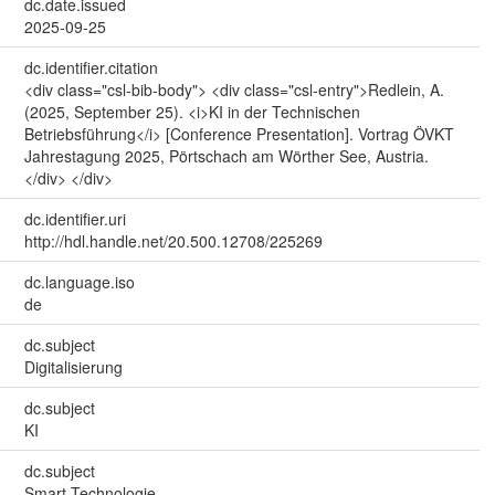
dc.date.issued
2025-09-25
dc.identifier.citation
<div class="csl-bib-body"> <div class="csl-entry">Redlein, A.
(2025, September 25). <i>KI in der Technischen
Betriebsführung</i> [Conference Presentation]. Vortrag ÖVKT
Jahrestagung 2025, Pörtschach am Wörther See, Austria.
</div> </div>
dc.identifier.uri
http://hdl.handle.net/20.500.12708/225269
dc.language.iso
de
dc.subject
Digitalisierung
dc.subject
KI
dc.subject
Smart Technologie