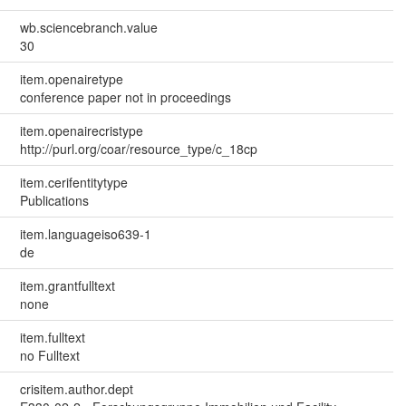
wb.sciencebranch.value
30
item.openairetype
conference paper not in proceedings
item.openairecristype
http://purl.org/coar/resource_type/c_18cp
item.cerifentitytype
Publications
item.languageiso639-1
de
item.grantfulltext
none
item.fulltext
no Fulltext
crisitem.author.dept