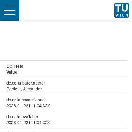
Toggle
navigation
DC Field
Value
dc.contributor.author
Redlein, Alexander
dc.date.accessioned
2026-01-22T11:04:32Z
dc.date.available
2026-01-22T11:04:32Z