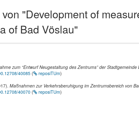
 von "Development of measures
ea of Bad Vöslau"
nahme zum “Entwurf Neugestaltung des Zentrums” der Stadtgemeinde 
500.12708/40085
(
reposiTUm
)
017).
Maßnahmen zur Verkehrsberuhigung im Zentrumsbereich von Ba
500.12708/40070
(
reposiTUm
)