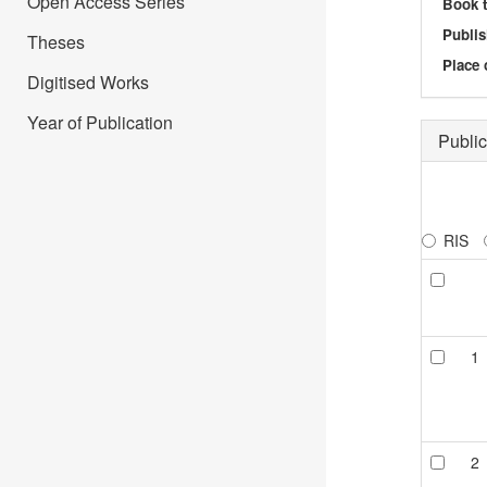
Open Access Series
Book t
Publis
Theses
Place 
Digitised Works
Year of Publication
Public
RIS
1
2