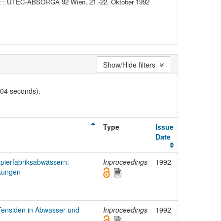
tz : UTEC-ABSORGA´92 Wien, 21.-22. Oktober 1992
Show/Hide filters
004 seconds).
Type
Issue
Date
apierfabriksabwässern:
Inproceedings
1992
kungen
 Tensiden in Abwasser und
Inproceedings
1992