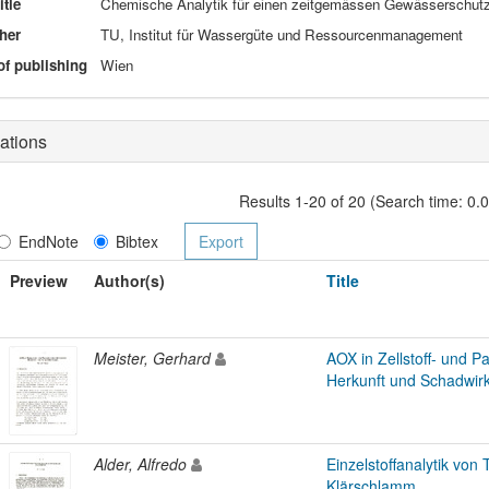
itle
Chemische Analytik für einen zeitgemässen Gewässerschu
her
TU, Institut für Wassergüte und Ressourcenmanagement
of publishing
Wien
ations
Results 1-20 of 20 (Search time: 0.
EndNote
Bibtex
Preview
Author(s)
Title
Meister, Gerhard
AOX in Zellstoff- und P
Herkunft und Schadwir
Alder, Alfredo
Einzelstoffanalytik von
Klärschlamm