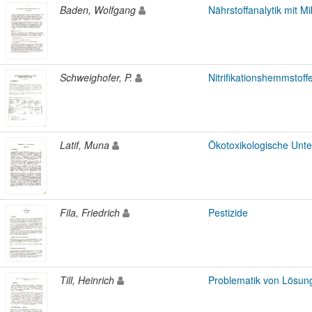
Baden, Wolfgang
Nährstoffanalytik mit M
Schweighofer, P.
Nitrifikationshemmstof
Latif, Muna
Ökotoxikologische Unt
Fila, Friedrich
Pestizide
Till, Heinrich
Problematik von Lösun