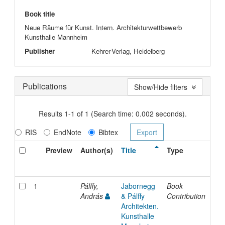
Book title
Neue Räume für Kunst. Intern. Architekturwettbewerb
Kunsthalle Mannheim
Publisher
Kehrer-Verlag, Heidelberg
Publications
Show/Hide filters
Results 1-1 of 1 (Search time: 0.002 seconds).
RIS
EndNote
Bibtex
Preview
Author(s)
Title
Type
Iss
Da
1
Pálffy,
Jabornegg
Book
20
András
& Pálffy
Contribution
Architekten.
Kunsthalle