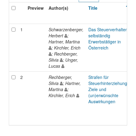
Preview
Author(s)
Title
T
1
Schwarzenberger,
Das Steuerverhalten
B
Herbert
;
selbständig
C
Hartner, Martina
Erwerbstätiger in
; Kirchler, Erich
Österreich
; Rechberger,
Silvia
; Unger,
Lucas
2
Rechberger,
Strafen für
B
Silvia
; Hartner,
Steuerhinterziehung:
C
Martina
;
Ziele und
Kirchler, Erich
(un)erwünschte
Auswirkungen