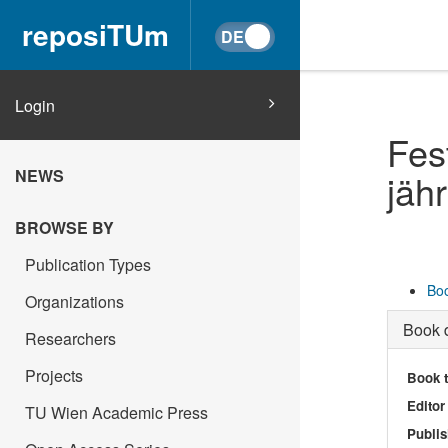
reposiTUm
Login
Fes
NEWS
jäh
BROWSE BY
Publication Types
Boo
Organizations
Book d
Researchers
Projects
Book t
Editor
TU Wien Academic Press
Publis