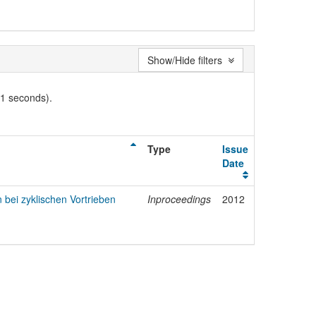
Show/Hide filters
01 seconds).
Type
Issue
Date
 bei zyklischen Vortrieben
Inproceedings
2012