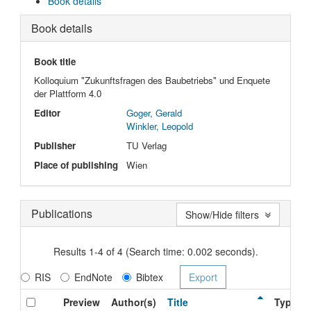
Book details
Book details
Book title
Kolloquium "Zukunftsfragen des Baubetriebs" und Enquete
der Plattform 4.0
Editor
Goger, Gerald
Winkler, Leopold
Publisher
TU Verlag
Place of publishing
Wien
Publications
Show/Hide filters
Results 1-4 of 4 (Search time: 0.002 seconds).
RIS
EndNote
Bibtex
Preview
Author(s)
Title
Type