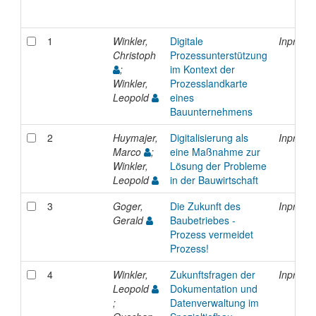
1
Winkler,
Digitale
Inproce
Christoph
Prozessunterstützung
;
im Kontext der
Winkler,
Prozesslandkarte
Leopold
eines
Bauunternehmens
2
Huymajer,
Digitalisierung als
Inproce
Marco
;
eine Maßnahme zur
Winkler,
Lösung der Probleme
Leopold
in der Bauwirtschaft
3
Goger,
Die Zukunft des
Inproce
Gerald
Baubetriebes -
Prozess vermeidet
Prozess!
4
Winkler,
Zukunftsfragen der
Inproce
Leopold
Dokumentation und
;
Datenverwaltung im