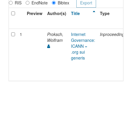
RIS
EndNote
Bibtex
Preview
Author(s)
Title
Type
1
Proksch,
Internet
Inproceedings
Wolfram
Governance:
ICANN =
.org sui
generis