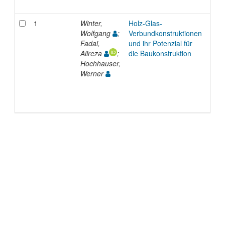
1
Winter,
Holz-Glas-
Inpr
Wolfgang
;
Verbundkonstruktionen
Fadai,
und ihr Potenzial für
Alireza
;
die Baukonstruktion
Hochhauser,
Werner