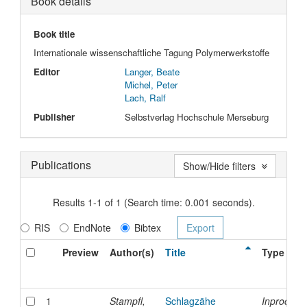
Book details
Book title
Internationale wissenschaftliche Tagung Polymerwerkstoffe
Editor
Langer, Beate
Michel, Peter
Lach, Ralf
Publisher
Selbstverlag Hochschule Merseburg
Publications
Show/Hide filters
Results 1-1 of 1 (Search time: 0.001 seconds).
RIS
EndNote
Bibtex
Preview
Author(s)
Title
Type
1
Stampfl,
Schlagzähe
Inproceed