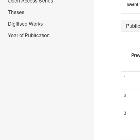
Open Access Series
Event 
Theses
Digitised Works
Public
Year of Publication
Pre
1
2
3