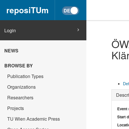
reposiTUm
Login
ÖWA
NEWS
Klä
BROWSE BY
Publication Types
Det
Organizations
Descri
Researchers
Projects
Event
Start 
TU Wien Academic Press
Locati