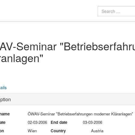
V-Seminar "Betriebserfahr
ranlagen"
ails
ption
 name
ÖWAV-Seminar "Betriebserfahrungen moderner Kläranlagen"
date
02-03-2006
End date
03-03-2006
on
Wien
Country
Austria