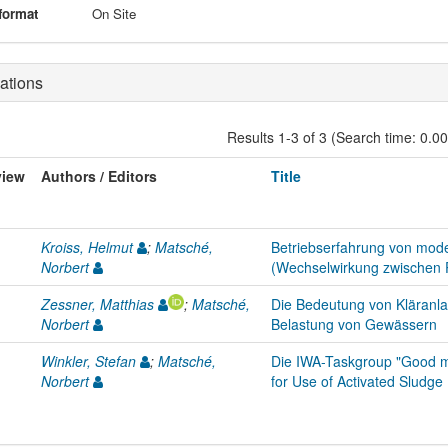
format
On Site
ations
Results 1-3 of 3 (Search time: 0.0
view
Authors / Editors
Title
Kroiss, Helmut
;
Matsché,
Betriebserfahrung von mod
Norbert
(Wechselwirkung zwischen P
Zessner, Matthias
;
Matsché,
Die Bedeutung von Kläranlag
Norbert
Belastung von Gewässern
Winkler, Stefan
;
Matsché,
Die IWA-Taskgroup "Good mo
Norbert
for Use of Activated Sludge