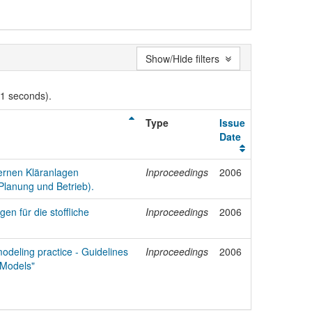
Show/Hide filters
01 seconds).
Type
Issue
Date
ernen Kläranlagen
Inproceedings
2006
lanung und Betrieb).
en für die stoffliche
Inproceedings
2006
deling practice - Guidelines
Inproceedings
2006
 Models"