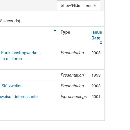
Show/Hide filters
02 seconds).
Type
Issue
Date
e Funktionstragwerke! -
Presentation
2003
im mittleren
Presentation
1999
 Stützweiten
Presentation
2003
weise - interessante
Inproceedings
2001