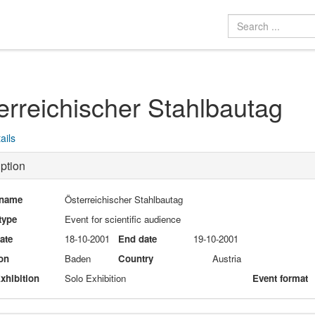
erreichischer Stahlbautag
ails
ption
 name
Österreichischer Stahlbautag
type
Event for scientific audience
date
18-10-2001
End date
19-10-2001
on
Baden
Country
Austria
xhibition
Solo Exhibition
Event format