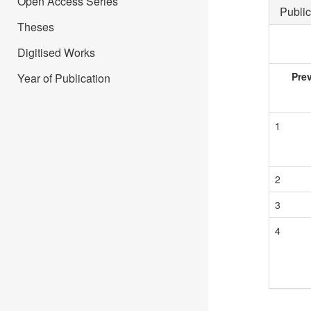
Open Access Series
Public
Theses
Digitised Works
Pre
Year of Publication
1
2
3
4