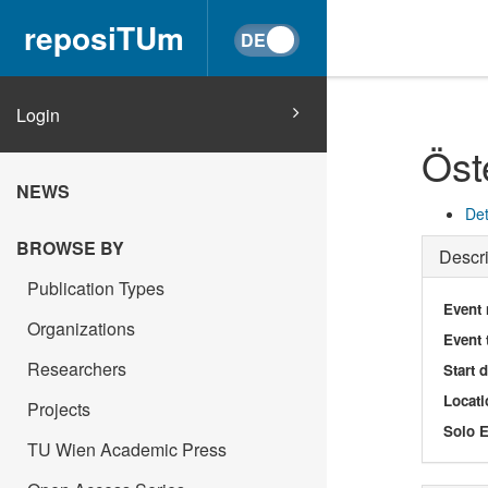
reposiTUm
Login
Öst
NEWS
Det
BROWSE BY
Descri
Publication Types
Event
Organizations
Event 
Researchers
Start 
Locati
Projects
Solo E
TU Wien Academic Press