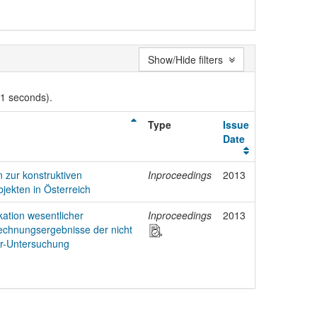
Show/Hide filters
01 seconds).
Type
Issue
Date
 zur konstruktiven
Inproceedings
2013
jekten in Österreich
kation wesentlicher
Inproceedings
2013
rechnungsergebnisse der nicht
er-Untersuchung