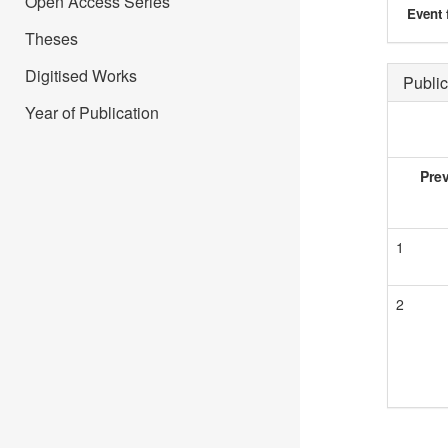
Open Access Series
Event 
Theses
Digitised Works
Public
Year of Publication
Pre
1
2