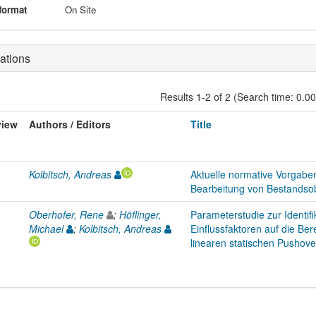
format
On Site
ations
Results 1-2 of 2 (Search time: 0.0
view
Authors / Editors
Title
Kolbitsch, Andreas
Aktuelle normative Vorgaben
Bearbeitung von Bestandsob
Oberhofer, Rene
;
Höflinger,
Parameterstudie zur Identifi
Michael
;
Kolbitsch, Andreas
Einflussfaktoren auf die Be
linearen statischen Pushov