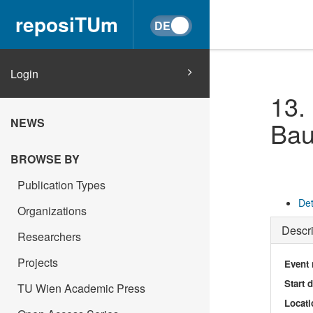
reposiTUm
Login
13.
NEWS
Bau
BROWSE BY
Publication Types
Det
Organizations
Descri
Researchers
Projects
Event
Start 
TU Wien Academic Press
Locati