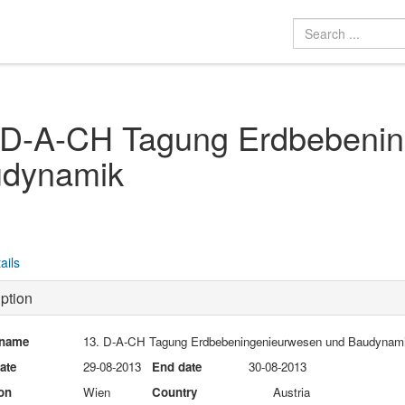
 D-A-CH Tagung Erdbebeni
dynamik
ails
ption
 name
13. D-A-CH Tagung Erdbebeningenieurwesen und Baudynam
date
29-08-2013
End date
30-08-2013
on
Wien
Country
Austria