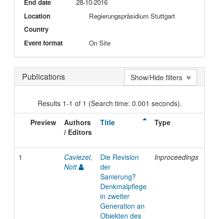
End date
28-10-2016
Location
Regierungspräsidium Stuttgart
Country
Event format
On Site
Publications
Show/Hide filters
Results 1-1 of 1 (Search time: 0.001 seconds).
Preview
Authors
Title
Type
Iss
/ Editors
Dat
1
Caviezel,
Die Revision
Inproceedings
201
Nott
der
Sanierung?
Denkmalpflege
in zweiter
Generation an
Objekten des