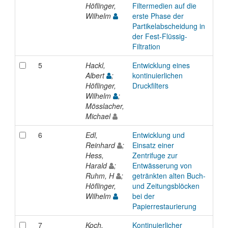
Höflinger,
Filtermedien auf die
Wilhelm
erste Phase der
Partikelabscheidung in
der Fest-Flüssig-
Filtration
5
Hackl,
Entwicklung eines
Pre
Albert
;
kontinuierlichen
Höflinger,
Druckfilters
Wilhelm
;
Mösslacher,
Michael
6
Edl,
Entwicklung und
Pre
Reinhard
;
Einsatz einer
Hess,
Zentrifuge zur
Harald
;
Entwässerung von
Ruhm, H
;
getränkten alten Buch-
Höflinger,
und Zeitungsblöcken
Wilhelm
bei der
Papierrestaurierung
7
Koch,
Kontinuierlicher
Pre