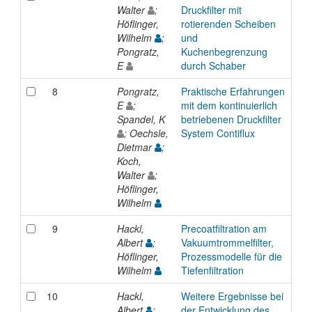
Walter
;
Druckfilter mit
Höflinger,
rotierenden Scheiben
Wilhelm
;
und
Pongratz,
Kuchenbegrenzung
E
durch Schaber
8
Pongratz,
Praktische Erfahrungen
Pre
E
;
mit dem kontinuierlich
Spandel, K
betriebenen Druckfilter
; Oechsle,
System Contiflux
Dietmar
;
Koch,
Walter
;
Höflinger,
Wilhelm
9
Hackl,
Precoatfiltration am
Pre
Albert
;
Vakuumtrommelfilter,
Höflinger,
Prozessmodelle für die
Wilhelm
Tiefenfiltration
10
Hackl,
Weitere Ergebnisse bei
Pre
Albert
;
der Entwicklung des