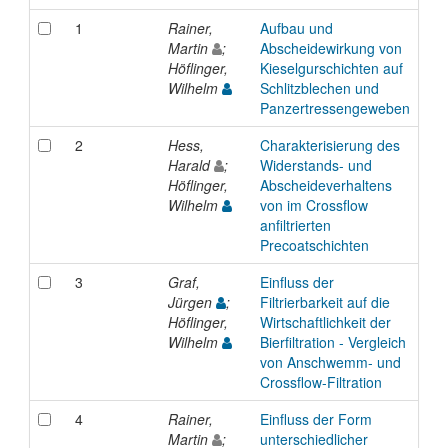
1
Rainer,
Aufbau und
Pre
Martin
;
Abscheidewirkung von
Höflinger,
Kieselgurschichten auf
Wilhelm
Schlitzblechen und
Panzertressengeweben
2
Hess,
Charakterisierung des
Pre
Harald
;
Widerstands- und
Höflinger,
Abscheideverhaltens
Wilhelm
von im Crossflow
anfiltrierten
Precoatschichten
3
Graf,
Einfluss der
Pre
Jürgen
;
Filtrierbarkeit auf die
Höflinger,
Wirtschaftlichkeit der
Wilhelm
Bierfiltration - Vergleich
von Anschwemm- und
Crossflow-Filtration
4
Rainer,
Einfluss der Form
Pre
Martin
;
unterschiedlicher