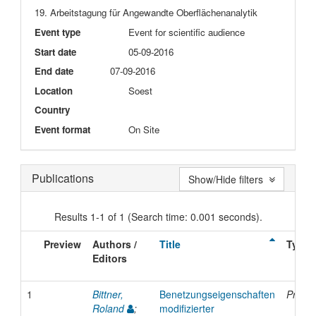
19. Arbeitstagung für Angewandte Oberflächenanalytik
Event type
Event for scientific audience
Start date
05-09-2016
End date
07-09-2016
Location
Soest
Country
Event format
On Site
Publications
Show/Hide filters
Results 1-1 of 1 (Search time: 0.001 seconds).
Preview
Authors /
Title
Type
Editors
1
Bittner,
Benetzungseigenschaften
Presen
Roland
;
modifizierter