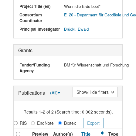
Project Title (en)
Wenn die Erde bebt*
Consortium
E120 - Department für Geodäsie und Geo
Coordinator
Principal Investigator
Brückl, Ewald
Grants
Funder/Funding
BM für Wissenschaft und Forschung
Agency
Show/Hide filters
Publications
(All)
Results 1-2 of 2 (Search time: 0.002 seconds).
RIS
EndNote
Bibtex
Preview
Author(s)
Title
Type