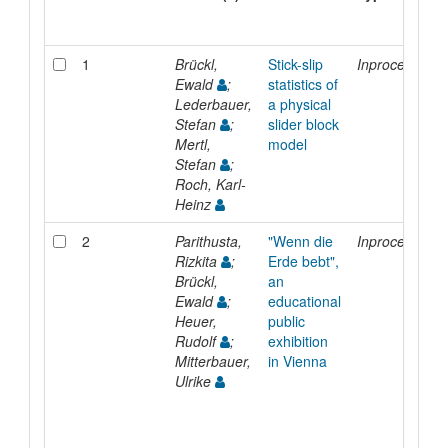
1
Brückl,
Stick-slip
Inproceedings
Ewald
;
statistics of
Lederbauer,
a physical
Stefan
;
slider block
Mertl,
model
Stefan
;
Roch, Karl-
Heinz
2
Parithusta,
"Wenn die
Inproceedings
Rizkita
;
Erde bebt",
Brückl,
an
Ewald
;
educational
Heuer,
public
Rudolf
;
exhibition
Mitterbauer,
in Vienna
Ulrike