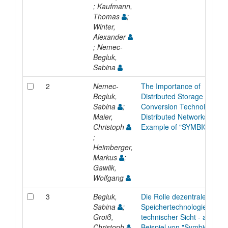
; Kaufmann,
Thomas
;
Winter,
Alexander
; Nemec-
Begluk,
Sabina
2
Nemec-
The Importance of
Begluk,
Distributed Storage and
Sabina
;
Conversion Technologies i
Maier,
Distributed Networks on an
Christoph
Example of "SYMBIOSE"
;
Heimberger,
Markus
;
Gawlik,
Wolfgang
3
Begluk,
Die Rolle dezentraler
Sabina
;
Speichertechnologien aus
Groiß,
technischer Sicht - am
Christoph
Beispiel von "Symbiose"