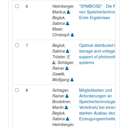
6
Heimberger,
"SYMBIOSE" - Die Rolle
Markus
;
von Speichertechnologien 
Begluk,
Erste Ergebnisse
Sabina
;
Maier,
Christoph
7
Begluk,
Optimal distributed hybrid
Sabina
;
storage and voltage
Tröster, E.
support of photovoltaic
; Schlager,
systems
Rainer
;
Gawlik,
Wolfgang
8
Schlager,
Möglichkeiten und
Rainer
;
Anforderungen an
Boxleitner,
Speichertechnologien im
Martin
;
Verteilnetz bei einem
Begluk,
starken Ausbau dezentrale
Sabina
;
Erzeugungseinheiten
Heimberger,