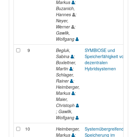
Markus
;
Buzanich,
Hannes
;
Neyer,
Werner
;
Gawlik,
Wolfgang
9
Begluk,
SYMBIOSE und
Sabina
;
Speicherfähigkeit von
Boxleitner,
dezentralen
Martin
;
Hybridsystemen
Schlager,
Rainer
;
Heimberger,
Markus
;
Maier,
Christoph
; Gawlik,
Wolfgang
10
Heimberger,
Systemübergreifende
Markus
;
Speicherung im