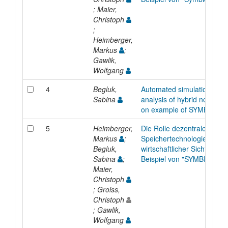
; Maier,
Christoph
;
Heimberger,
Markus
;
Gawlik,
Wolfgang
4
Begluk,
Automated simulation and
Sabina
analysis of hybrid networks
on example of SYMBIOSE
5
Heimberger,
Die Rolle dezentraler
Markus
;
Speichertechnologien aus
Begluk,
wirtschaftlicher Sicht - am
Sabina
;
Beispiel von "SYMBIOSE"
Maier,
Christoph
; Groiss,
Christoph
; Gawlik,
Wolfgang