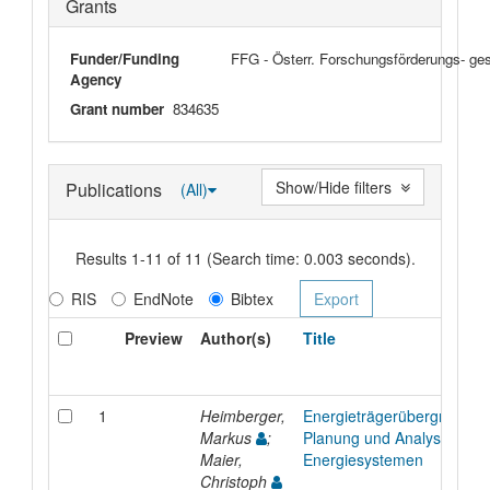
Grants
Funder/Funding
FFG - Österr. Forschungsförderungs- ge
Agency
Grant number
834635
Show/Hide filters
Publications
(All)
Results 1-11 of 11 (Search time: 0.003 seconds).
RIS
EndNote
Bibtex
Preview
Author(s)
Title
1
Heimberger,
Energieträgerübergreifend
Markus
;
Planung und Analyse von
Maier,
Energiesystemen
Christoph