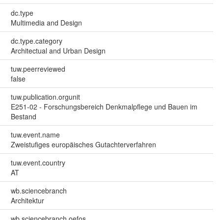
dc.type
Multimedia and Design
dc.type.category
Architectual and Urban Design
tuw.peerreviewed
false
tuw.publication.orgunit
E251-02 - Forschungsbereich Denkmalpflege und Bauen im
Bestand
tuw.event.name
Zweistufiges europäisches Gutachterverfahren
tuw.event.country
AT
wb.sciencebranch
Architektur
wb.sciencebranch.oefos