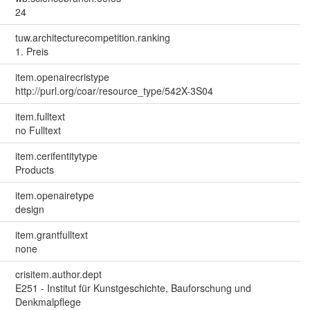
24
tuw.architecturecompetition.ranking
1. Preis
item.openairecristype
http://purl.org/coar/resource_type/542X-3S04
item.fulltext
no Fulltext
item.cerifentitytype
Products
item.openairetype
design
item.grantfulltext
none
crisitem.author.dept
E251 - Institut für Kunstgeschichte, Bauforschung und
Denkmalpflege