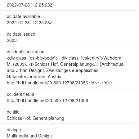
2022-07-28T12:25:23Z
dc.date.available
2022-07-28T12:25:23Z
dc.date.issued
2003
dc.identifier.citation
<div class="csl-bib-body"> <div class="csl-entry">Wehdorn,
M. (2003). <i>Schloss Hof, Generalplanung</i> [Architectual
and Urban Design]. Zweistufiges europäisches
Gutachterverfahren, Austria.
http://hdl.handle.net/20.500.12708/21056</div> </div>
dc.identifier.uri
http://hdl.handle.net/20.500.12708/21056
dc.title
Schloss Hof, Generalplanung
dc.type
Multimedia und Design