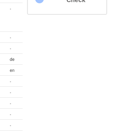
-
-
-
de
en
-
-
-
-
-