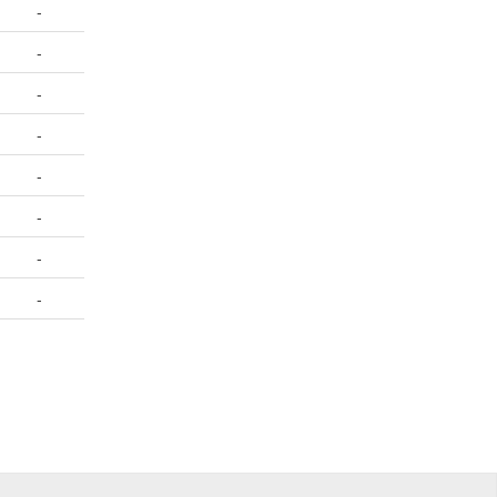
-
-
-
-
-
-
-
-