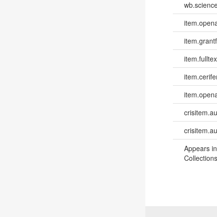
wb.scienc
item.opena
item.grantf
item.fulltex
item.cerife
item.opena
crisitem.a
crisitem.a
Appears in
Collections