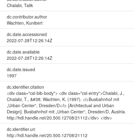
Chalabi, Talik
dc.contributor.author
Wachten, Kunibert
dc.date.accessioned
2022-07-28T12:26:14Z
dc.date.available
2022-07-28T12:26:14Z
dc.date.issued
1997
dc.identifier.citation
<div class="csl-bib-body"> <div class="csl-entry">Chalabi, J.,
Chalabi, T., &#38; Wachten, K. (1997). <i>Busbahnhof mit
„Urban Center“, Dresden/D</i> [Architectual and Urban
Design]. Busbahnhof mit „Urban Center“, Dresden/D, Austria.
http://hdl.handle.net/20.500.12708/21112</div> </div>
dc.identifier.uri
http://hdl.handle.net/20.500.12708/21112