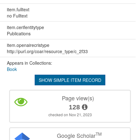
item.fulltext
no Fulltext
item.cerifentitytype
Publications
item.openairecristype
http://purl.org/coar/resource_type/c_2f33
Appears in Collections:
Book
SHOW SIMPLE ITEM RECORD
Page view(s)
128
checked on Nov 21, 2023
TM
Google Scholar