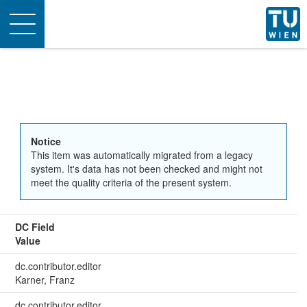
Toggle
navigation
Notice
This item was automatically migrated from a legacy
system. It's data has not been checked and might not
meet the quality criteria of the present system.
DC Field
Value
dc.contributor.editor
Karner, Franz
dc.contributor.editor