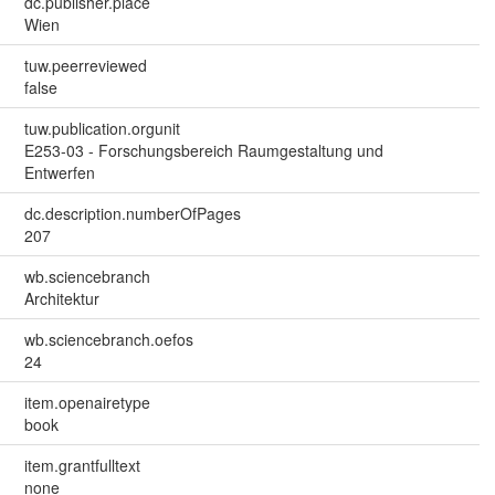
dc.publisher.place
Wien
tuw.peerreviewed
false
tuw.publication.orgunit
E253-03 - Forschungsbereich Raumgestaltung und
Entwerfen
dc.description.numberOfPages
207
wb.sciencebranch
Architektur
wb.sciencebranch.oefos
24
item.openairetype
book
item.grantfulltext
none