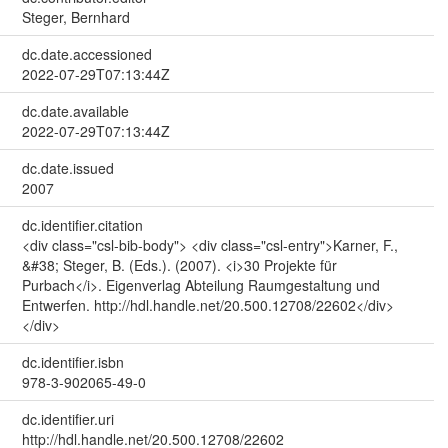
Steger, Bernhard
dc.date.accessioned
2022-07-29T07:13:44Z
dc.date.available
2022-07-29T07:13:44Z
dc.date.issued
2007
dc.identifier.citation
<div class="csl-bib-body"> <div class="csl-entry">Karner, F.,
&#38; Steger, B. (Eds.). (2007). <i>30 Projekte für
Purbach</i>. Eigenverlag Abteilung Raumgestaltung und
Entwerfen. http://hdl.handle.net/20.500.12708/22602</div>
</div>
dc.identifier.isbn
978-3-902065-49-0
dc.identifier.uri
http://hdl.handle.net/20.500.12708/22602