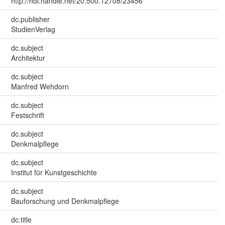
http://hdl.handle.net/20.500.12708/23456
dc.publisher
StudienVerlag
dc.subject
Architektur
dc.subject
Manfred Wehdorn
dc.subject
Festschrift
dc.subject
Denkmalpflege
dc.subject
Institut für Kunstgeschichte
dc.subject
Bauforschung und Denkmalpflege
dc.title