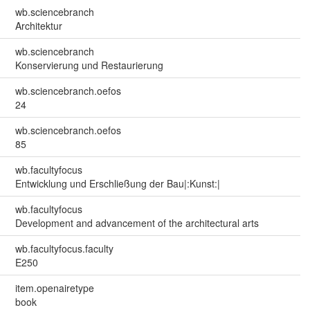
wb.sciencebranch
Architektur
wb.sciencebranch
Konservierung und Restaurierung
wb.sciencebranch.oefos
24
wb.sciencebranch.oefos
85
wb.facultyfocus
Entwicklung und Erschließung der Bau|:Kunst:|
wb.facultyfocus
Development and advancement of the architectural arts
wb.facultyfocus.faculty
E250
item.openairetype
book