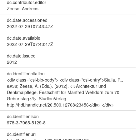
dc.contributor.editor
Zeese, Andreas
dc.date.accessioned
2022-07-29T07:43:47Z
dc.date.available
2022-07-29T07:43:47Z
dc.date.issued
2012
dc.identifier.citation
<div class="csl-bib-body"> <div class="csl-entry">Stalla, R.,
&#38; Zeese, A. (Eds.). (2012). <i>Architektur und
Denkmalpflege. Festschrift für Manfred Wehdorn zum 70.
Geburtstag</i>. StudienVerlag.
http://hdl.handle.net/20.500.12708/23456</div> </div>
dc.identifier.isbn
978-3-7065-5129-8
dc.identifier.uri