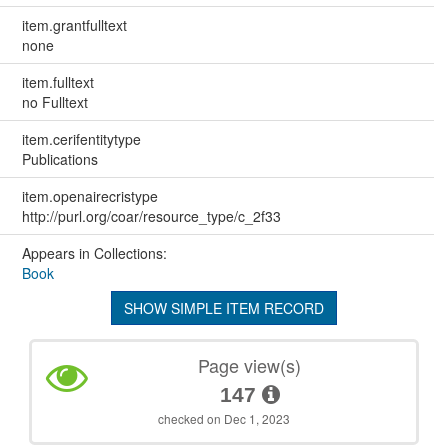
item.grantfulltext
none
item.fulltext
no Fulltext
item.cerifentitytype
Publications
item.openairecristype
http://purl.org/coar/resource_type/c_2f33
Appears in Collections:
Book
SHOW SIMPLE ITEM RECORD
Page view(s)
147
checked on Dec 1, 2023