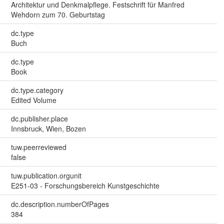
Architektur und Denkmalpflege. Festschrift für Manfred
Wehdorn zum 70. Geburtstag
dc.type
Buch
dc.type
Book
dc.type.category
Edited Volume
dc.publisher.place
Innsbruck, Wien, Bozen
tuw.peerreviewed
false
tuw.publication.orgunit
E251-03 - Forschungsbereich Kunstgeschichte
dc.description.numberOfPages
384