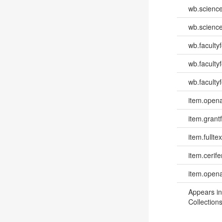
wb.scienc
wb.scienc
wb.faculty
wb.faculty
wb.facultyf
item.opena
item.grantf
item.fulltex
item.cerife
item.opena
Appears in
Collections