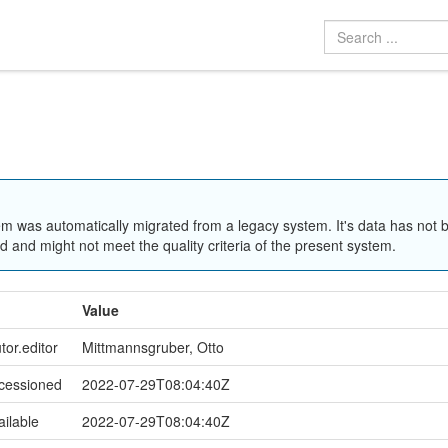
em was automatically migrated from a legacy system. It's data has not 
 and might not meet the quality criteria of the present system.
Value
tor.editor
Mittmannsgruber, Otto
ccessioned
2022-07-29T08:04:40Z
ailable
2022-07-29T08:04:40Z