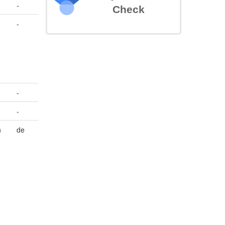
-
Check
-
-
-
n
de