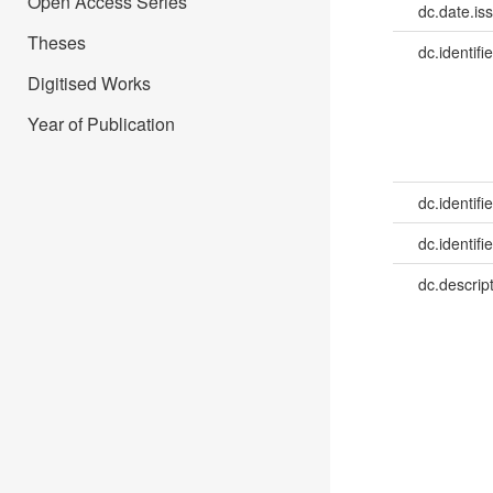
Open Access Series
dc.date.is
Theses
dc.identifie
Digitised Works
Year of Publication
dc.identifie
dc.identifie
dc.descrip