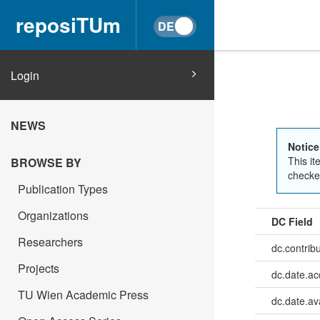
reposiTUm
Login
NEWS
Notice
This it
BROWSE BY
checked
Publication Types
Organizations
DC Field
Researchers
dc.contribu
Projects
dc.date.a
TU Wien Academic Press
dc.date.av