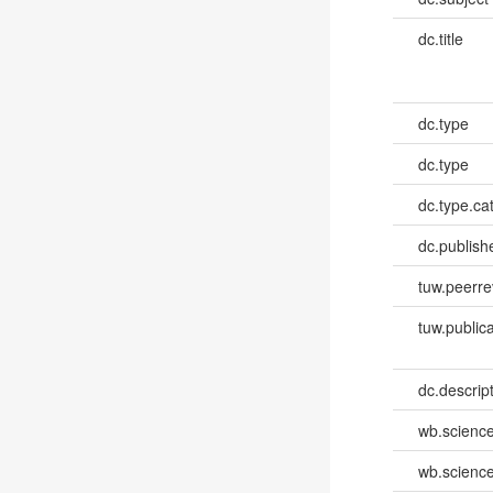
dc.title
dc.type
dc.type
dc.type.ca
dc.publish
tuw.peerr
tuw.publica
dc.descri
wb.scienc
wb.scienc