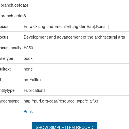
ebranch.oefos
24
ebranch.oefos
81
focus
Entwicklung und Erschließung der Bau|:Kunst:|
focus
Development and advancement of the architectural arts
ocus.faculty
E250
iretype
book
ulltext
none
t
no Fulltext
ntitytype
Publications
irecristype
http://purl.org/coar/resource_type/c_2f33
Book
:
SHOW SIMPLE ITEM RECORD