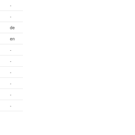
-
-
de
en
-
-
-
-
-
-