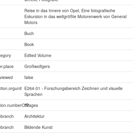
Reise in das Innere von Opel, Eine fotografische
Exkursion in das weltgrößte Motorenwerk von General
Motors
Buch
Book
tegory
Edited Volume
er.place
Großwolfgers
eviewed
false
tion.orgunit
E264-01 - Forschungsbereich Zeichnen und visuelle
Sprachen
ption.numberOfPages
72
ebranch
Architektur
ebranch
Bildende Kunst