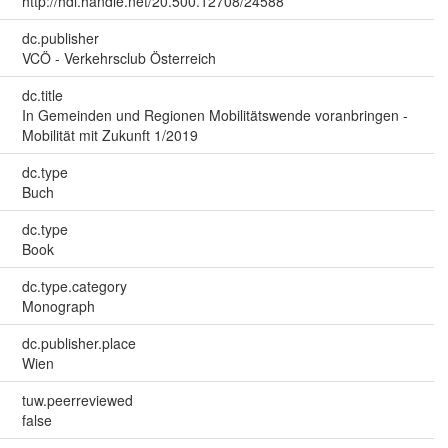
http://hdl.handle.net/20.500.12708/24588
dc.publisher
VCÖ - Verkehrsclub Österreich
dc.title
In Gemeinden und Regionen Mobilitätswende voranbringen -
Mobilität mit Zukunft 1/2019
dc.type
Buch
dc.type
Book
dc.type.category
Monograph
dc.publisher.place
Wien
tuw.peerreviewed
false