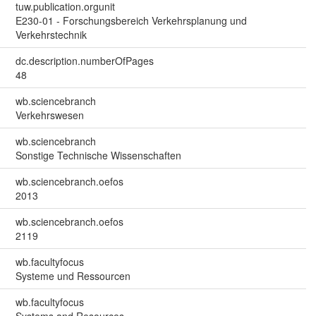
tuw.publication.orgunit
E230-01 - Forschungsbereich Verkehrsplanung und
Verkehrstechnik
dc.description.numberOfPages
48
wb.sciencebranch
Verkehrswesen
wb.sciencebranch
Sonstige Technische Wissenschaften
wb.sciencebranch.oefos
2013
wb.sciencebranch.oefos
2119
wb.facultyfocus
Systeme und Ressourcen
wb.facultyfocus
Systems and Resources