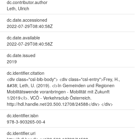
dc.contributor.author
Leth, Ulrich
dc.date.accessioned
2022-07-29T08:40:58Z
dc.date.available
2022-07-29T08:40:58Z
dc.date.issued
2019
dc.identifier.citation
<div class="csl-bib-body"> <div class="csl-entry">Frey, H.,
&#38; Leth, U. (2019). <i>In Gemeinden und Regionen
Mobilitätswende voranbringen - Mobilität mit Zukunft
1/2019</i>. VCÖ - Verkehrsclub Österreich.
http://hdl.handle.net/20.500.12708/24588</div> </div>
dc.identifier.isbn
978-3-903265-00-4
dc.identifier.uri