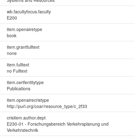
wb.facultyfocus.faculty
E200
item.openairetype
book
item.grantfulltext
none
item.fulltext
no Fulltext
item.cerifentitytype
Publications
item.openairecristype
http://purl.org/coar/resource_type/c_2f33
crisitem.author.dept
E230-01 - Forschungsbereich Verkehrsplanung und
Verkehrstechnik