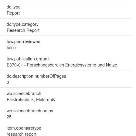
dc.type
Report
dc.type.category
Research Report
tuw.peerreviewed
false
tuw.publication.orgunit
E370-01 - Forschungsbereich Energiesysteme und Netze
dc.description.numberOfPages
0
wb.sciencebranch
Elektrotechnik, Elektronik
wb.sciencebranch.oefos
25
item.openairetype
research report