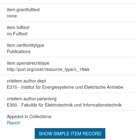
item.grantfulltext
none
item.fulltext
no Fulltext
item.cerifentitytype
Publications
item.openairecristype
http://purl.org/coar/resource_type/c_18ws
crisitem.author.dept
E370 - Institut für Energiesysteme und Elektrische Antriebe
crisitem.author.parentorg
E350 - Fakultät für Elektrotechnik und Informationstechnik
Appears in Collections:
Report
SHOW SIMPLE ITEM RECORD