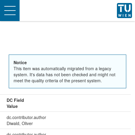
Toggle
navigation
Notice
This item was automatically migrated from a legacy
system. It's data has not been checked and might not
meet the quality criteria of the present system.
DC Field
Value
dc.contributor.author
Diwald, Oliver
dc.contributor.author