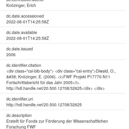
Knözinger, Erich
dc.date.accessioned
2022-08-01T14:25:58Z
dc.date.available
2022-08-01T14:25:58Z
dc.date.issued
2006
dc.identifier.citation
<div class="csl-bib-body"> <div class="csl-entry">Diwald, O.,
&#38; Knözinger, E. (2006). <i>FWF Projekt P17770-N11
Fortschrittsbericht für das Jahr 2005</i>.
http://hdl.handle.net/20.500.12708/32625</div> </div>
dc.identifier.uri
http://hdl.handle.net/20.500.12708/32625
dc.description
Erstellt für Fonds zur Förderung der Wissenschaftlichen
Forschung FWF