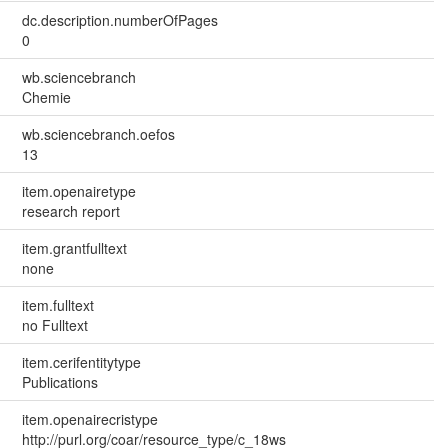
dc.description.numberOfPages
0
wb.sciencebranch
Chemie
wb.sciencebranch.oefos
13
item.openairetype
research report
item.grantfulltext
none
item.fulltext
no Fulltext
item.cerifentitytype
Publications
item.openairecristype
http://purl.org/coar/resource_type/c_18ws