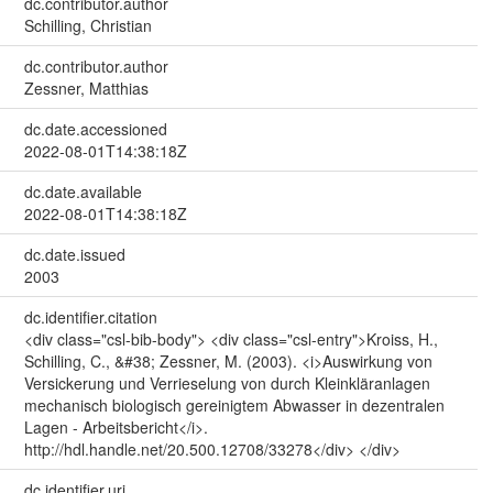
dc.contributor.author
Schilling, Christian
dc.contributor.author
Zessner, Matthias
dc.date.accessioned
2022-08-01T14:38:18Z
dc.date.available
2022-08-01T14:38:18Z
dc.date.issued
2003
dc.identifier.citation
<div class="csl-bib-body"> <div class="csl-entry">Kroiss, H.,
Schilling, C., &#38; Zessner, M. (2003). <i>Auswirkung von
Versickerung und Verrieselung von durch Kleinkläranlagen
mechanisch biologisch gereinigtem Abwasser in dezentralen
Lagen - Arbeitsbericht</i>.
http://hdl.handle.net/20.500.12708/33278</div> </div>
dc.identifier.uri