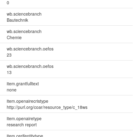
0
wb.sciencebranch
Bautechnik
wb.sciencebranch
Chemie
wb.sciencebranch.oefos
23
wb.sciencebranch.oefos
13
item.grantfulltext
none
item.openairecristype
http://purl.org/coar/resource_type/c_18ws
item.openairetype
research report
item.cerifentitytype