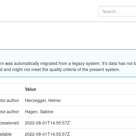
em was automatically migrated from a legacy system. It's data has not 
 and might not meet the quality criteria of the present system.
Value
utor.author
Hierzegger, Heiner
utor.author
Hagen, Sabine
ccessioned
2022-08-01T14:55:57Z
ailable
2022-08-01T14:55:57Z