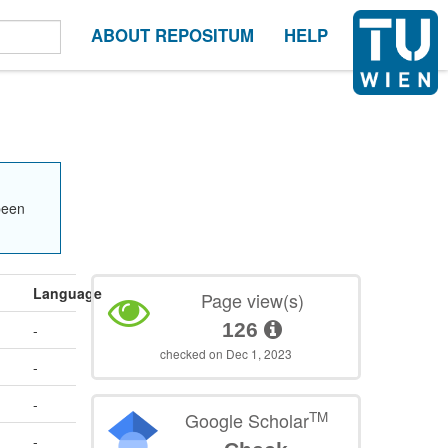
ABOUT REPOSITUM
HELP
been
Language
Page view(s)
126
-
checked on Dec 1, 2023
-
-
TM
Google Scholar
-