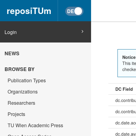
reposiTUm
Login
NEWS
Notice
This it
BROWSE BY
checked
Publication Types
DC Field
Organizations
dc.contrib
Researchers
dc.contrib
Projects
dc.date.a
TU Wien Academic Press
dc.date.av