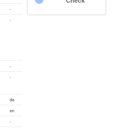
Check
-
-
-
-
de
en
-