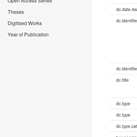
Open Access Series
dc.date.is
Theses
dc.identifie
Digitised Works
Year of Publication
dc.identifie
dc.title
dc.type
dc.type
dc.type.ca