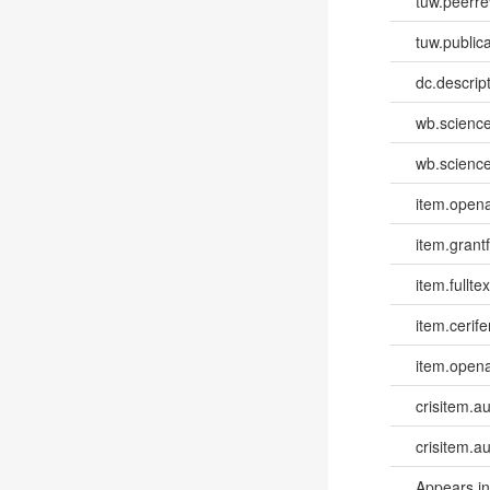
tuw.peerr
tuw.publica
dc.descri
wb.scienc
wb.scienc
item.opena
item.grantf
item.fulltex
item.cerife
item.opena
crisitem.a
crisitem.a
Appears in