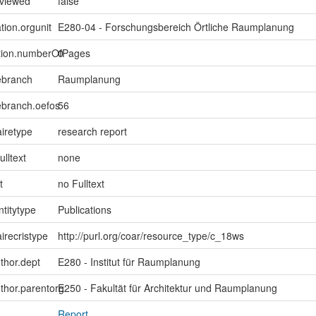
eviewed
false
tion.orgunit
E280-04 - Forschungsbereich Örtliche Raumplanung
ption.numberOfPages
0
ebranch
Raumplanung
ebranch.oefos
56
iretype
research report
ulltext
none
t
no Fulltext
ntitytype
Publications
irecristype
http://purl.org/coar/resource_type/c_18ws
uthor.dept
E280 - Institut für Raumplanung
uthor.parentorg
E250 - Fakultät für Architektur und Raumplanung
Report