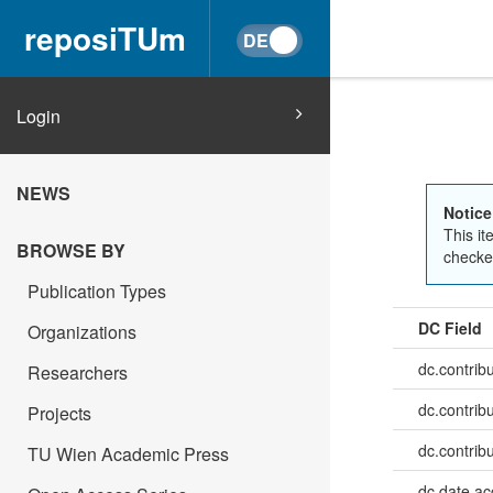
reposiTUm
Login
NEWS
Notice
This it
BROWSE BY
checked
Publication Types
DC Field
Organizations
dc.contrib
Researchers
dc.contrib
Projects
dc.contrib
TU Wien Academic Press
dc.date.a