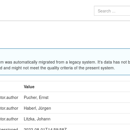
em was automatically migrated from a legacy system. It's data has not 
 and might not meet the quality criteria of the present system.
Value
utor.author
Pucher, Ernst
utor.author
Haberl, Jürgen
utor.author
Litzka, Johann
ccessioned
2022-08-01T14:59:58Z