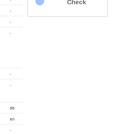
Check
-
-
-
-
-
de
en
-