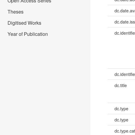
Open Access Series
dc.date.av
Theses
dc.date.is
Digitised Works
dc.identifie
Year of Publication
dc.identifie
dc.title
dc.type
dc.type
dc.type.ca