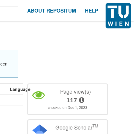
ABOUT REPOSITUM
HELP
been
Language
Page view(s)
117
-
checked on Dec 1, 2023
-
-
TM
Google Scholar
-