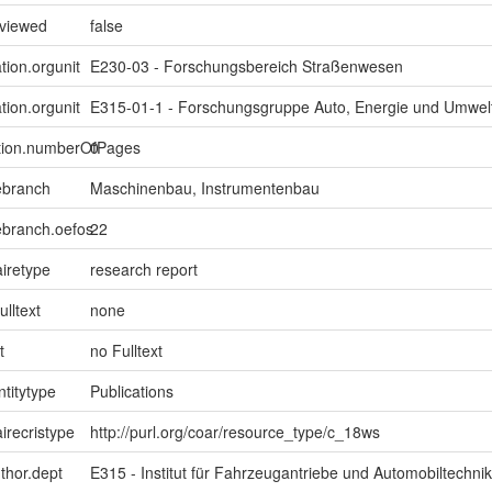
eviewed
false
tion.orgunit
E230-03 - Forschungsbereich Straßenwesen
tion.orgunit
E315-01-1 - Forschungsgruppe Auto, Energie und Umwel
ption.numberOfPages
0
ebranch
Maschinenbau, Instrumentenbau
ebranch.oefos
22
iretype
research report
ulltext
none
t
no Fulltext
ntitytype
Publications
irecristype
http://purl.org/coar/resource_type/c_18ws
uthor.dept
E315 - Institut für Fahrzeugantriebe und Automobiltechnik