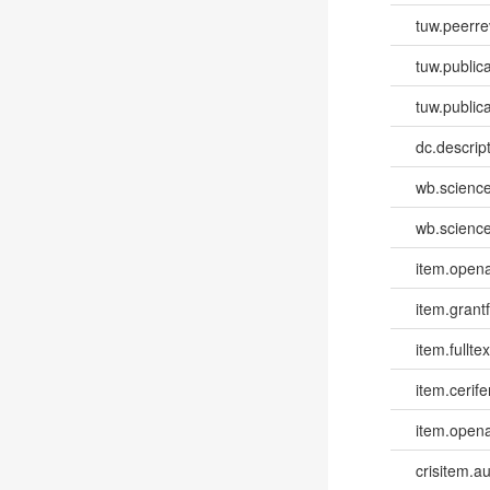
tuw.peerr
tuw.publica
tuw.publica
dc.descri
wb.scienc
wb.scienc
item.opena
item.grantf
item.fulltex
item.cerife
item.opena
crisitem.a