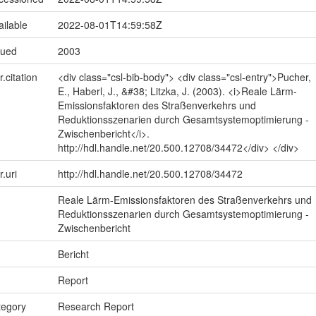
ailable
2022-08-01T14:59:58Z
sued
2003
r.citation
<div class="csl-bib-body"> <div class="csl-entry">Pucher,
E., Haberl, J., &#38; Litzka, J. (2003). <i>Reale Lärm-
Emissionsfaktoren des Straßenverkehrs und
Reduktionsszenarien durch Gesamtsystemoptimierung -
Zwischenbericht</i>.
http://hdl.handle.net/20.500.12708/34472</div> </div>
r.uri
http://hdl.handle.net/20.500.12708/34472
Reale Lärm-Emissionsfaktoren des Straßenverkehrs und
Reduktionsszenarien durch Gesamtsystemoptimierung -
Zwischenbericht
Bericht
Report
tegory
Research Report