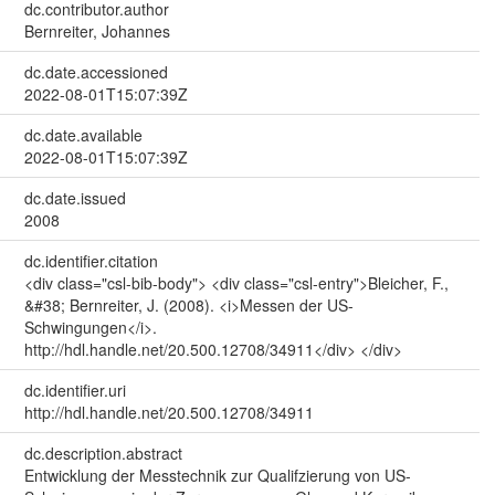
dc.contributor.author
Bernreiter, Johannes
dc.date.accessioned
2022-08-01T15:07:39Z
dc.date.available
2022-08-01T15:07:39Z
dc.date.issued
2008
dc.identifier.citation
<div class="csl-bib-body"> <div class="csl-entry">Bleicher, F.,
&#38; Bernreiter, J. (2008). <i>Messen der US-
Schwingungen</i>.
http://hdl.handle.net/20.500.12708/34911</div> </div>
dc.identifier.uri
http://hdl.handle.net/20.500.12708/34911
dc.description.abstract
Entwicklung der Messtechnik zur Qualifzierung von US-