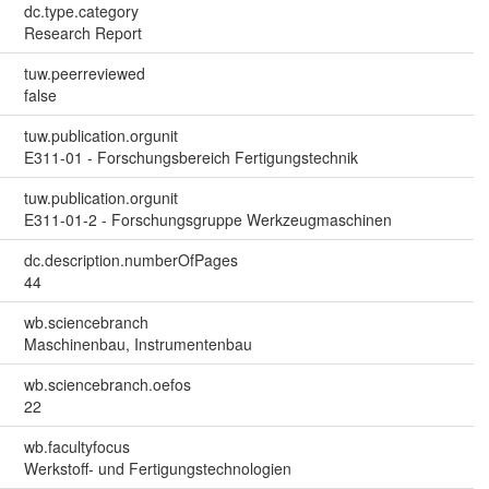
dc.type.category
Research Report
tuw.peerreviewed
false
tuw.publication.orgunit
E311-01 - Forschungsbereich Fertigungstechnik
tuw.publication.orgunit
E311-01-2 - Forschungsgruppe Werkzeugmaschinen
dc.description.numberOfPages
44
wb.sciencebranch
Maschinenbau, Instrumentenbau
wb.sciencebranch.oefos
22
wb.facultyfocus
Werkstoff- und Fertigungstechnologien