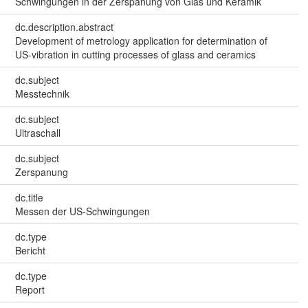
Schwingungen in der Zerspanung von Glas und Keramik
dc.description.abstract
Development of metrology application for determination of
US-vibration in cutting processes of glass and ceramics
dc.subject
Messtechnik
dc.subject
Ultraschall
dc.subject
Zerspanung
dc.title
Messen der US-Schwingungen
dc.type
Bericht
dc.type
Report