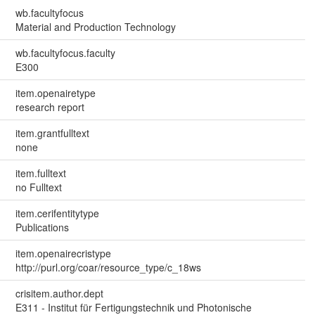
wb.facultyfocus
Material and Production Technology
wb.facultyfocus.faculty
E300
item.openairetype
research report
item.grantfulltext
none
item.fulltext
no Fulltext
item.cerifentitytype
Publications
item.openairecristype
http://purl.org/coar/resource_type/c_18ws
crisitem.author.dept
E311 - Institut für Fertigungstechnik und Photonische