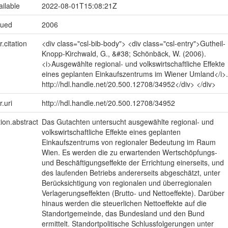
ailable
2022-08-01T15:08:21Z
sued
2006
r.citation
<div class="csl-bib-body"> <div class="csl-entry">Gutheil-
Knopp-Kirchwald, G., &#38; Schönbäck, W. (2006).
<i>Ausgewählte regional- und volkswirtschaftliche Effekte
eines geplanten Einkaufszentrums im Wiener Umland</i>.
http://hdl.handle.net/20.500.12708/34952</div> </div>
r.uri
http://hdl.handle.net/20.500.12708/34952
tion.abstract
Das Gutachten untersucht ausgewählte regional- und
volkswirtschaftliche Effekte eines geplanten
Einkaufszentrums von regionaler Bedeutung im Raum
Wien. Es werden die zu erwartenden Wertschöpfungs-
und Beschäftigungseffekte der Errichtung einerseits, und
des laufenden Betriebs andererseits abgeschätzt, unter
Berücksichtigung von regionalen und überregionalen
Verlagerungseffekten (Brutto- und Nettoeffekte). Darüber
hinaus werden die steuerlichen Nettoeffekte auf die
Standortgemeinde, das Bundesland und den Bund
ermittelt. Standortpolitische Schlussfolgerungen unter