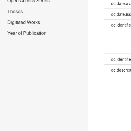
Open Access Series
dc.date.av
Theses
dc.date.is
Digitised Works
dc.identifie
Year of Publication
dc.identifie
dc.descrip