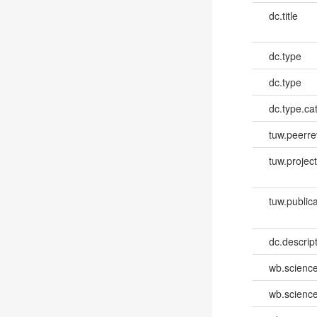
dc.title
dc.type
dc.type
dc.type.ca
tuw.peerr
tuw.project.
tuw.publica
dc.descri
wb.scienc
wb.scienc