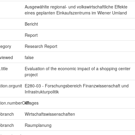
Ausgewählte regional- und volkswirtschaftliche Effekte
eines geplanten Einkaufszentrums im Wiener Umland
Bericht
Report
tegory
Research Report
eviewed
false
title
Evaluation of the economic impact of a shopping center
project
tion.orgunit
E280-03 - Forschungsbereich Finanzwissenschaft und
Infrastrukturpolitik
ption.numberOfPages
49
ebranch
Wirtschaftswissenschaften
ebranch
Raumplanung