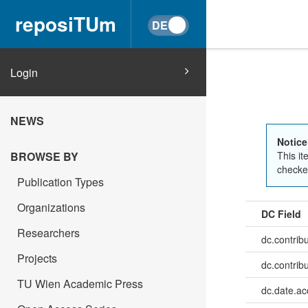
reposiTUm
Login
NEWS
Notice
BROWSE BY
This it
checked
Publication Types
Organizations
DC Field
Researchers
dc.contrib
Projects
dc.contrib
TU Wien Academic Press
dc.date.a