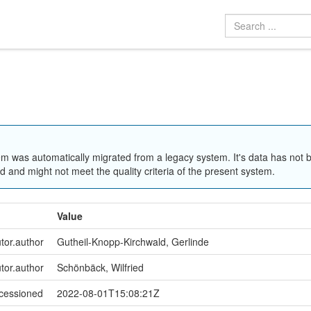
em was automatically migrated from a legacy system. It's data has not 
 and might not meet the quality criteria of the present system.
Value
utor.author
Gutheil-Knopp-Kirchwald, Gerlinde
utor.author
Schönbäck, Wilfried
ccessioned
2022-08-01T15:08:21Z