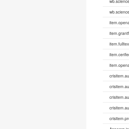
wb.scienc
wb.scienc
item.opena
item.grantf
item.fulltex
item.cerife
item.opena
crisitem.a
crisitem.a
crisitem.a
crisitem.a
crisitem.pr