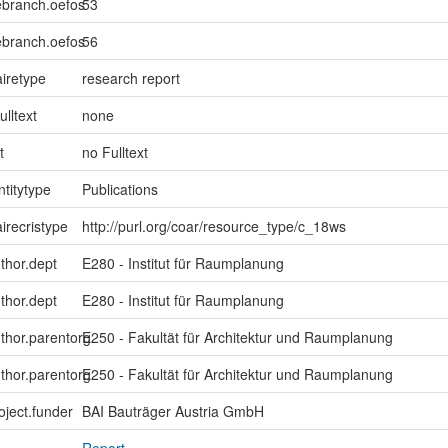
ebranch.oefos
53
ebranch.oefos
56
iretype
research report
ulltext
none
t
no Fulltext
ntitytype
Publications
irecristype
http://purl.org/coar/resource_type/c_18ws
uthor.dept
E280 - Institut für Raumplanung
uthor.dept
E280 - Institut für Raumplanung
uthor.parentorg
E250 - Fakultät für Architektur und Raumplanung
uthor.parentorg
E250 - Fakultät für Architektur und Raumplanung
oject.funder
BAI Bauträger Austria GmbH