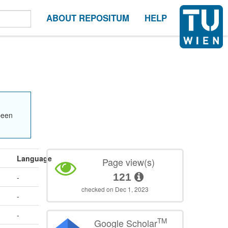
ABOUT REPOSITUM
HELP
been
Language
Page view(s)
121
-
checked on Dec 1, 2023
-
-
TM
Google Scholar