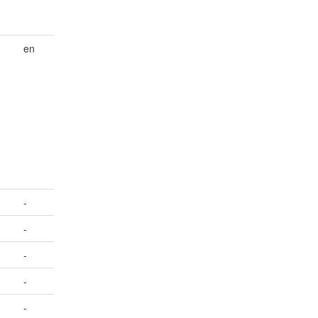
en
-
-
-
-
-