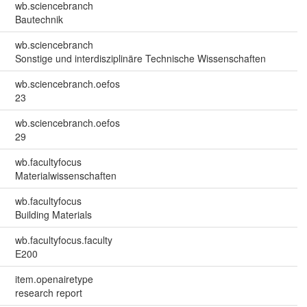
wb.sciencebranch
Bautechnik
wb.sciencebranch
Sonstige und interdisziplinäre Technische Wissenschaften
wb.sciencebranch.oefos
23
wb.sciencebranch.oefos
29
wb.facultyfocus
Materialwissenschaften
wb.facultyfocus
Building Materials
wb.facultyfocus.faculty
E200
item.openairetype
research report