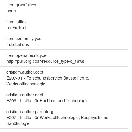
item.grantfulltext
none
item.fulltext
no Fulltext
item.cerifentitytype
Publications
item.openairecristype
http://purl.org/coar/resource_type/c_18ws
crisitem.author.dept
E207-01 - Forschungsbereich Baustofflehre,
Werkstofftechnologie
crisitem.author.dept
E206 - Institut für Hochbau und Technologie
crisitem.author.parentorg
E207 - Institut für Werkstofftechnologie, Bauphysik und
Bauökologie