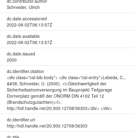
dc.contributor.author
Schneider, Ulrich
dc.date.accessioned
2022-08-02T06:13:57Z
dc.date.available
2022-08-02T06:13:57Z
dc.date.issued
2000
dc.identifier.citation
<div class="csl-bib-body"> <div class="csl-entry">Lebeda, C.,
&#38; Schneider, U. (2000). <i>Gleichwertigkeit der
Sicherheitsstromversorgung im Bauprojekt Tiefgarage
Dornerplatz gemäß der ONORM DIN 4102 Teil 12
(Brandschutzgutachten)</i>.
http://hdl.handle.net/20.500.12708/36303</div> </div>
dc.identifier.uri
http://hdl.handle.net/20.500.12708/36303
dc.title