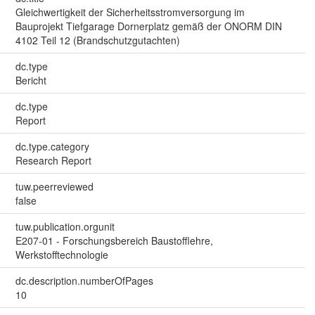
Gleichwertigkeit der Sicherheitsstromversorgung im
Bauprojekt Tiefgarage Dornerplatz gemäß der ONORM DIN
4102 Teil 12 (Brandschutzgutachten)
dc.type
Bericht
dc.type
Report
dc.type.category
Research Report
tuw.peerreviewed
false
tuw.publication.orgunit
E207-01 - Forschungsbereich Baustofflehre,
Werkstofftechnologie
dc.description.numberOfPages
10