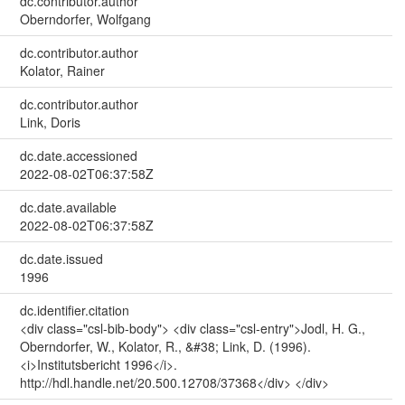
dc.contributor.author
Oberndorfer, Wolfgang
dc.contributor.author
Kolator, Rainer
dc.contributor.author
Link, Doris
dc.date.accessioned
2022-08-02T06:37:58Z
dc.date.available
2022-08-02T06:37:58Z
dc.date.issued
1996
dc.identifier.citation
<div class="csl-bib-body"> <div class="csl-entry">Jodl, H. G.,
Oberndorfer, W., Kolator, R., &#38; Link, D. (1996).
<i>Institutsbericht 1996</i>.
http://hdl.handle.net/20.500.12708/37368</div> </div>