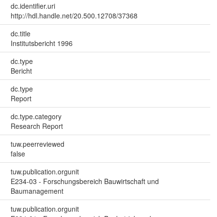
dc.identifier.uri
http://hdl.handle.net/20.500.12708/37368
dc.title
Institutsbericht 1996
dc.type
Bericht
dc.type
Report
dc.type.category
Research Report
tuw.peerreviewed
false
tuw.publication.orgunit
E234-03 - Forschungsbereich Bauwirtschaft und
Baumanagement
tuw.publication.orgunit