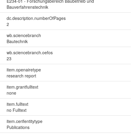
E234-01 - Forschungsbereich Baubetrieb und
Bauverfahrenstechnik
dc.description.numberOfPages
2
wb.sciencebranch
Bautechnik
wb.sciencebranch.oefos
23
item.openairetype
research report
item.grantfulltext
none
item.fulltext
no Fulltext
item.cerifentitytype
Publications