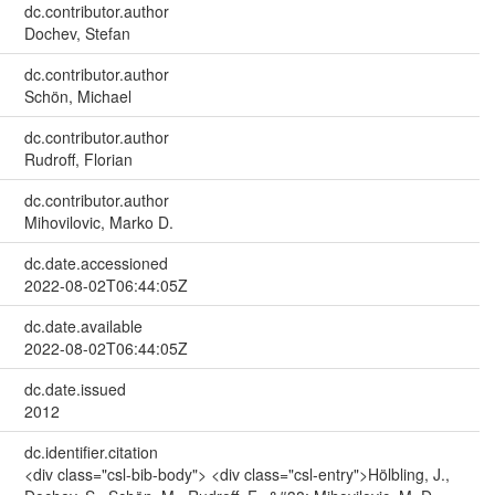
dc.contributor.author
Dochev, Stefan
dc.contributor.author
Schön, Michael
dc.contributor.author
Rudroff, Florian
dc.contributor.author
Mihovilovic, Marko D.
dc.date.accessioned
2022-08-02T06:44:05Z
dc.date.available
2022-08-02T06:44:05Z
dc.date.issued
2012
dc.identifier.citation
<div class="csl-bib-body"> <div class="csl-entry">Hölbling, J.,