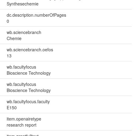
Synthesechemie
dc.description.numberOfPages
0
wb.sciencebranch
Chemie
wb.sciencebranch.oefos
13
wb.facultyfocus
Bioscience Technology
wb.facultyfocus
Bioscience Technology
wb.facultyfocus.faculty
E150
item.openairetype
research report