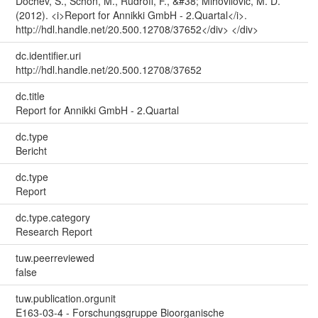
Dochev, S., Schön, M., Rudroff, F., &#38; Mihovilovic, M. D.
(2012). <i>Report for Annikki GmbH - 2.Quartal</i>.
http://hdl.handle.net/20.500.12708/37652</div> </div>
dc.identifier.uri
http://hdl.handle.net/20.500.12708/37652
dc.title
Report for Annikki GmbH - 2.Quartal
dc.type
Bericht
dc.type
Report
dc.type.category
Research Report
tuw.peerreviewed
false
tuw.publication.orgunit
E163-03-4 - Forschungsgruppe Bioorganische