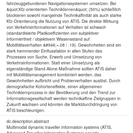
fahrzeuggebundenen Navigationssystemen umsetzen. Bei
&quot;Kfz-orientierten Technikfernen&quot; (50%) schließlich
blockieren sowohl mangelnde Technikaffinität als auch starke
Kfz-Orientierung die Nutzung von ATIS. Die direkte Wirkung
von Verkehrsinformationen auf Verhalten ist schwach
(standardisierte Pfadkoeffizienten von subjektiver
Informiertheit / objektivem Wissensstand auf
Mobilitätsverhalten &#946;=.08 / .19). Gewohnheiten sind ein
stark hemmender Einflussfaktor in allen Stufen des
Prozesses von Suche, Erwerb und Umsetzung von
Verkehrsinformationen. Statt einer Umsetzung als
eigenständige Stand-Alone-Maßnahme sollten ATIS daher
mit Mobilitätsmanagement kombiniert werden, das
Gewohnheiten aufbricht und Probierverhalten auslöst. Durch
demografische Kohorteneffekte, einen allgemeinen
Techniklernprozess in der Bevölkerung und den Trend zur
Informationsgesellschaft werden technikaffine Zielgruppen in
Zukunft wachsen und könnten die Marktdurchdringung von
ATIS beschleunigen.
dc.description.abstract
Multimodal dynamic traveller information systems (ATIS,
Advanced Traveller Information Systems) provide