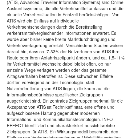
(ATIS, Advanced Traveller Information Systems) sind Online-
Auskunftssysteme, die alle Verkehrsmittel umfassen und die
aktuelle Verkehrssituation in Echtzeit berücksichtigen. Von
ATIS wird ein Einfluss auf individuelle
Verkehrsentscheidungen durch die Bereitstellung
verkehrsmittelvergleichender Informationen erwartet. Es
wurde aber bisher keine breite Marktdurchdringung und
Verkehrsverlagerung erreicht: Verschiedene Studien weisen
darauf hin, dass ca. 7-33% der NutzerInnen von ATIS ihre
Route oder ihren Abfahrtszeitpunkt ändern, und ca. 1,5-11%
ihr Verkehrsmittel wechseln; dabei bleibt offen, ob nur
einzelne Wege verlagert werden oder das gesamte
Alltagsverhalten betroffen ist. Diese schwachen Effekte
dürften vorwiegend an der Technologie- statt
Nutzerorientierung von ATIS liegen, die kaum auf die
Informationsbedürfnisse spezifischer Zielgruppen
ausgerichtet sind. Ein zentrales Zielgruppenmerkmal für die
Akzeptanz von ATIS ist Technikaffinität, eine offene und
aufgeschlossene Haltung gegenüber modernen
Informations- und Kommunikationstechnologien. INFO-
EFFECT identifiziert und charakterisiert aussichtsreiche
Zielgruppen für ATIS. Ein Wirkungsmodell beschreibt den
Einfluss von Verkehrsinformationen auf Mobilitätsverhalten.