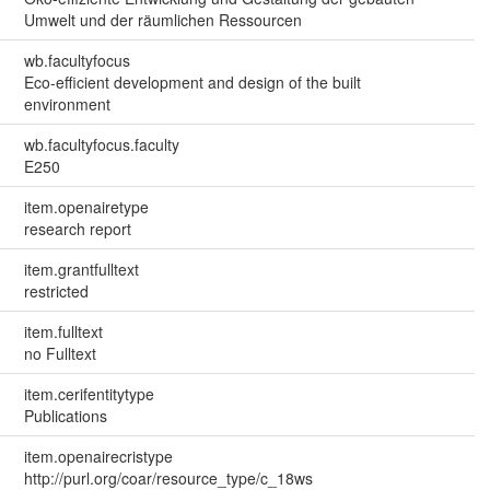
Umwelt und der räumlichen Ressourcen
wb.facultyfocus
Eco-efficient development and design of the built
environment
wb.facultyfocus.faculty
E250
item.openairetype
research report
item.grantfulltext
restricted
item.fulltext
no Fulltext
item.cerifentitytype
Publications
item.openairecristype
http://purl.org/coar/resource_type/c_18ws