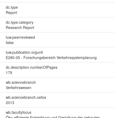
dc.type
Report
dc.type.category
Research Report
tuw.peerreviewed
false
tuw.publication.orgunit
E280-05 - Forschungsbereich Verkehrssystemplanung
dc.description.numberOfPages
179
wb.sciencebranch
Verkehrswesen
wb.sciencebranch.oefos
2013
wb.facultyfocus
Öko-effiziente Entwicklung und Gestaltung der gebauten