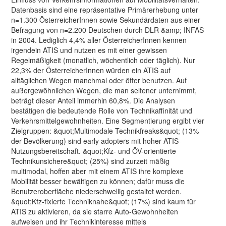
Datenbasis sind eine repräsentative Primärerhebung unter
n=1.300 ÖsterreicherInnen sowie Sekundärdaten aus einer
Befragung von n=2.200 Deutschen durch DLR &amp; INFAS
in 2004. Lediglich 4,4% aller ÖsterreicherInnen kennen
irgendein ATIS und nutzen es mit einer gewissen
Regelmäßigkeit (monatlich, wöchentlich oder täglich). Nur
22,3% der ÖsterreicherInnen würden ein ATIS auf
alltäglichen Wegen manchmal oder öfter benutzen. Auf
außergewöhnlichen Wegen, die man seltener unternimmt,
beträgt dieser Anteil immerhin 60,8%. Die Analysen
bestätigen die bedeutende Rolle von Technikaffinität und
Verkehrsmittelgewohnheiten. Eine Segmentierung ergibt vier
Zielgruppen: &quot;Multimodale Technikfreaks&quot; (13%
der Bevölkerung) sind early adopters mit hoher ATIS-
Nutzungsbereitschaft. &quot;Kfz- und ÖV-orientierte
Technikunsichere&quot; (25%) sind zurzeit mäßig
multimodal, hoffen aber mit einem ATIS ihre komplexe
Mobilität besser bewältigen zu können; dafür muss die
Benutzeroberfläche niederschwellig gestaltet werden.
&quot;Kfz-fixierte Techniknahe&quot; (17%) sind kaum für
ATIS zu aktivieren, da sie starre Auto-Gewohnheiten
aufweisen und ihr Technikinteresse mittels