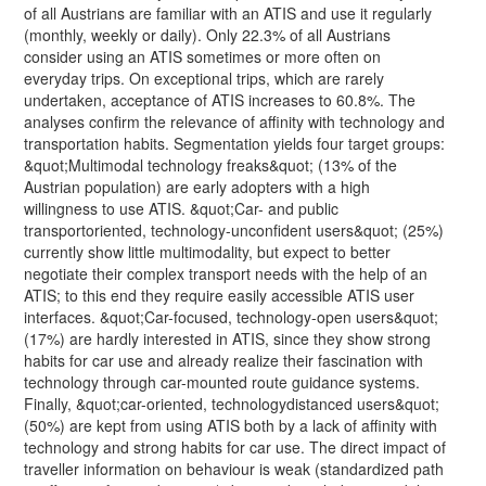
of all Austrians are familiar with an ATIS and use it regularly
(monthly, weekly or daily). Only 22.3% of all Austrians
consider using an ATIS sometimes or more often on
everyday trips. On exceptional trips, which are rarely
undertaken, acceptance of ATIS increases to 60.8%. The
analyses confirm the relevance of affinity with technology and
transportation habits. Segmentation yields four target groups:
&quot;Multimodal technology freaks&quot; (13% of the
Austrian population) are early adopters with a high
willingness to use ATIS. &quot;Car- and public
transportoriented, technology-unconfident users&quot; (25%)
currently show little multimodality, but expect to better
negotiate their complex transport needs with the help of an
ATIS; to this end they require easily accessible ATIS user
interfaces. &quot;Car-focused, technology-open users&quot;
(17%) are hardly interested in ATIS, since they show strong
habits for car use and already realize their fascination with
technology through car-mounted route guidance systems.
Finally, &quot;car-oriented, technologydistanced users&quot;
(50%) are kept from using ATIS both by a lack of affinity with
technology and strong habits for car use. The direct impact of
traveller information on behaviour is weak (standardized path