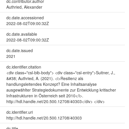
dc.contributor.author
Authried, Alexander
dc.date.accessioned
2022-08-02T09:00:32Z
dc.date.available
2022-08-02T09:00:32Z
dc.date.issued
2021
dc.identifier.citation
<div class="csl-bib-body"> <div class="csl-entry">Suitner, J.,
&#38; Authried, A. (2021). <i>Resilienz als
handlungsleitendes Konzept? Eine Inhaltsanalyse
ausgewählter Strategiedokumente zur Entwicklung kritischer
Infrastrukturen in Österreich seit 2010</i>.
http://hdl.handle.net/20.500.12708/40303</div> </div>
dc.identifier.uri
http://hdl.handle.net/20.500.12708/40303
dc.title