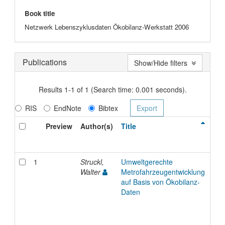
Book title
Netzwerk Lebenszyklusdaten Ökobilanz-Werkstatt 2006
Publications
Show/Hide filters
Results 1-1 of 1 (Search time: 0.001 seconds).
RIS
EndNote
Bibtex
Preview
Author(s)
Title
Ty
1
Struckl,
Umweltgerechte
Inp
Walter
Metrofahrzeugentwicklung
auf Basis von Ökobilanz-
Daten