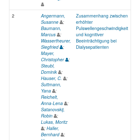
2
Angermann,
Zusammenhang zwischen
Inp
Susanne
;
erhöhter
Baumann,
Pulswellengeschwindigkeit
Marcus
;
und kognitiver
Wassertheurer,
Beeinträchtigung bei
Siegfried
;
Dialysepatienten
Mayer,
Christopher
;
Steubl,
Dominik
;
Hauser, C.
;
Suttmann,
Yana
;
Reichelt,
Anna-Lena
;
Satanovskij,
Robin
;
Lukas, Moritz
;
Haller,
Bernhard
;