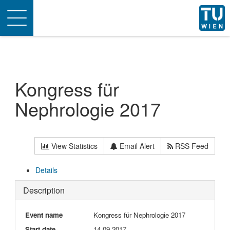
Toggle
navigation
Kongress für
Nephrologie 2017
View Statistics
Email Alert
RSS Feed
Details
Description
Event name
Kongress für Nephrologie 2017
Start date
14-09-2017