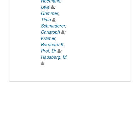
Heemann,
Uwe
;
Grimmer,
Timo
;
Schmaderer,
Christoph
;
Krämer,
Bernhard K.
Prof. Dr
;
Hausberg, M.
© 2022 TU Wien
Support
Data Protection Declaration