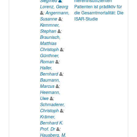
Siegfried
;
niereninsuffizienten
Lorenz, Georg
Patienten ist prädiktiv für
;
Angermann,
die Gesamtmortalität: Die
Susanne
;
ISAR-Studie
Kemmner,
Stephan
;
Braunisch,
Matthias
Christoph
;
Günthner,
Roman
;
Haller,
Bernhard
;
Baumann,
Marcus
;
Heemann,
Uwe
;
Schmaderer,
Christoph
;
Krämer,
Bernhard K.
Prof. Dr
;
Hausberg, M.