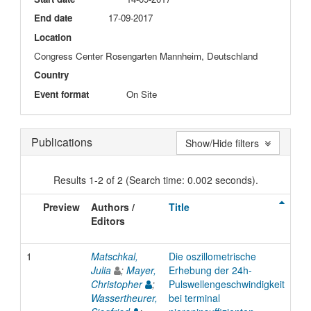
End date
17-09-2017
Location
Congress Center Rosengarten Mannheim, Deutschland
Country
Event format
On Site
Publications
Show/Hide filters
Results 1-2 of 2 (Search time: 0.002 seconds).
Preview
Authors /
Title
Ty
Editors
1
Matschkal,
Die oszillometrische
Inp
Julia
;
Mayer,
Erhebung der 24h-
Christopher
;
Pulswellengeschwindigkeit
Wassertheurer,
bei terminal