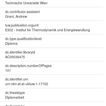
Technische Universität Wien
dc.contributor.assistant
Grant, Andrew
tuw.publication.orgunit
E302 - Institut für Thermodynamik und Energiewandlung
dc.type.qualificationlevel
Diploma
dc.identifier.libraryid
AC05036475
dc.description.numberOfPages
101
dc.identifier.urn
urn:nbn:at:at-ubtuw:1-17702
dc.thesistype
Diplomarbeit