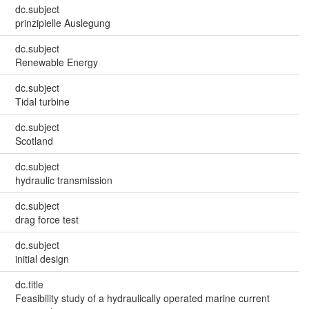
dc.subject
prinzipielle Auslegung
dc.subject
Renewable Energy
dc.subject
Tidal turbine
dc.subject
Scotland
dc.subject
hydraulic transmission
dc.subject
drag force test
dc.subject
initial design
dc.title
Feasibility study of a hydraulically operated marine current