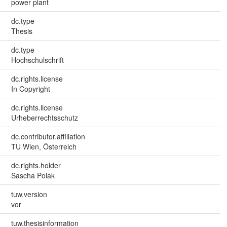
power plant
dc.type
Thesis
dc.type
Hochschulschrift
dc.rights.license
In Copyright
dc.rights.license
Urheberrechtsschutz
dc.contributor.affiliation
TU Wien, Österreich
dc.rights.holder
Sascha Polak
tuw.version
vor
tuw.thesisinformation