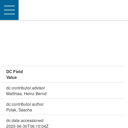
Toggle
navigation
DC Field
Value
dc.contributor.advisor
Matthias, Heinz-Bernd
dc.contributor.author
Polak, Sascha
dc.date.accessioned
2020-06-30T06:10:04Z