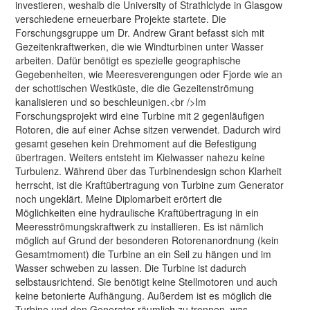
investieren, weshalb die University of Strathlclyde in Glasgow
verschiedene erneuerbare Projekte startete. Die
Forschungsgruppe um Dr. Andrew Grant befasst sich mit
Gezeitenkraftwerken, die wie Windturbinen unter Wasser
arbeiten. Dafür benötigt es spezielle geographische
Gegebenheiten, wie Meeresverengungen oder Fjorde wie an
der schottischen Westküste, die die Gezeitenströmung
kanalisieren und so beschleunigen.<br />Im
Forschungsprojekt wird eine Turbine mit 2 gegenläufigen
Rotoren, die auf einer Achse sitzen verwendet. Dadurch wird
gesamt gesehen kein Drehmoment auf die Befestigung
übertragen. Weiters entsteht im Kielwasser nahezu keine
Turbulenz. Während über das Turbinendesign schon Klarheit
herrscht, ist die Kraftübertragung von Turbine zum Generator
noch ungeklärt. Meine Diplomarbeit erörtert die
Möglichkeiten eine hydraulische Kraftübertragung in ein
Meeresströmungskraftwerk zu installieren. Es ist nämlich
möglich auf Grund der besonderen Rotorenanordnung (kein
Gesamtmoment) die Turbine an ein Seil zu hängen und im
Wasser schweben zu lassen. Die Turbine ist dadurch
selbstausrichtend. Sie benötigt keine Stellmotoren und auch
keine betonierte Aufhängung. Außerdem ist es möglich die
Turbine und den Generator räumlich zu trennen, was