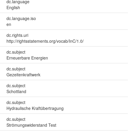
dc.language
English
dc.language.iso
en
dc.rights.uri
http://rightsstatements.org/vocab/InC/1.0/
dc.subject
Erneuerbare Energien
dc.subject
Gezeitenkraftwerk
dc.subject
Schottland
dc.subject
Hydraulische Kraftübertragung
dc.subject
Strömungswiderstand Test