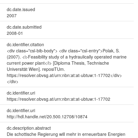
dc.date.issued
2007
dc.date.submitted
2008-01
dc.identifier.citation
<div class="csl-bib-body"> <div class="csl-entry">Polak, S.
(2007). <i>Feasibility study of a hydraulically operated marine
current power plant</i> [Diploma Thesis, Technische
Universität Wien]. reposiTUm.
https://resolver.obvsg.at/urn:nbn:at:at-ubtuw:1-17702</div>
</div>
dc.identifier.uri
https://resolver.obvsg.at/urn:nbn:at:at-ubtuw:1-17702
dc.identifier.uri
http://hdl.handle.net/20.500.12708/10874
dc.description.abstract
Die schottische Regierung will mehr in erneuerbare Energien