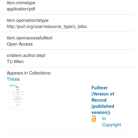
item.mimetype
application/pdf
item.openairecristype
http://purl.org/coar/resource_type/c_bdcc
item.openaccessfulltext
Open Access
crisitem.author.dept
TU Wien
Appears in Collections:
Thesis
Fulltext
(Version of
Record
(published
version))
In
Copyright