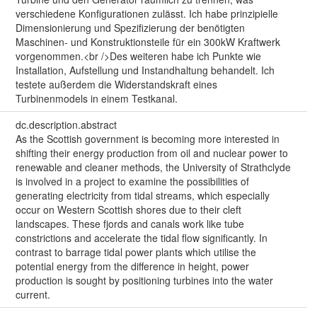
verschiedene Konfigurationen zulässt. Ich habe prinzipielle
Dimensionierung und Spezifizierung der benötigten
Maschinen- und Konstruktionsteile für ein 300kW Kraftwerk
vorgenommen.<br />Des weiteren habe ich Punkte wie
Installation, Aufstellung und Instandhaltung behandelt. Ich
testete außerdem die Widerstandskraft eines
Turbinenmodels in einem Testkanal.
dc.description.abstract
As the Scottish government is becoming more interested in
shifting their energy production from oil and nuclear power to
renewable and cleaner methods, the University of Strathclyde
is involved in a project to examine the possibilities of
generating electricity from tidal streams, which especially
occur on Western Scottish shores due to their cleft
landscapes. These fjords and canals work like tube
constrictions and accelerate the tidal flow significantly. In
contrast to barrage tidal power plants which utilise the
potential energy from the difference in height, power
production is sought by positioning turbines into the water
current.