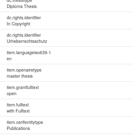
dc.thesistype
Diploma Thesis
dc.rights.identifier
In Copyright
dc.rights.identifier
Urheberrechtsschutz
item.languageiso639-1
en
item.openairetype
master thesis
item.grantfulltext
open
item.fulltext
with Fulltext
item.cerifentitytype
Publications