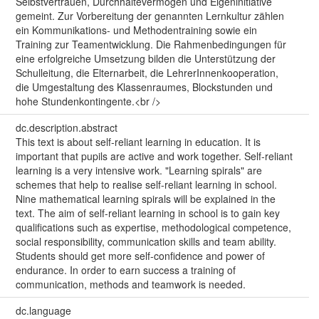
Selbstvertrauen, Durchhaltevermögen und Eigeninitiative
gemeint. Zur Vorbereitung der genannten Lernkultur zählen
ein Kommunikations- und Methodentraining sowie ein
Training zur Teamentwicklung. Die Rahmenbedingungen für
eine erfolgreiche Umsetzung bilden die Unterstützung der
Schulleitung, die Elternarbeit, die LehrerInnenkooperation,
die Umgestaltung des Klassenraumes, Blockstunden und
hohe Stundenkontingente.<br />
dc.description.abstract
This text is about self-reliant learning in education. It is
important that pupils are active and work together. Self-reliant
learning is a very intensive work. "Learning spirals" are
schemes that help to realise self-reliant learning in school.
Nine mathematical learning spirals will be explained in the
text. The aim of self-reliant learning in school is to gain key
qualifications such as expertise, methodological competence,
social responsibility, communication skills and team ability.
Students should get more self-confidence and power of
endurance. In order to earn success a training of
communication, methods and teamwork is needed.
dc.language