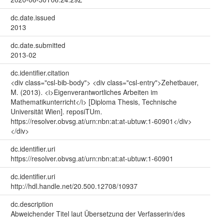
dc.date.issued
2013
dc.date.submitted
2013-02
dc.identifier.citation
<div class="csl-bib-body"> <div class="csl-entry">Zehetbauer,
M. (2013). <i>Eigenverantwortliches Arbeiten im
Mathematikunterricht</i> [Diploma Thesis, Technische
Universität Wien]. reposiTUm.
https://resolver.obvsg.at/urn:nbn:at:at-ubtuw:1-60901</div>
</div>
dc.identifier.uri
https://resolver.obvsg.at/urn:nbn:at:at-ubtuw:1-60901
dc.identifier.uri
http://hdl.handle.net/20.500.12708/10937
dc.description
Abweichender Titel laut Übersetzung der Verfasserin/des