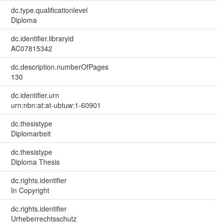
dc.type.qualificationlevel
Diploma
dc.identifier.libraryid
AC07815342
dc.description.numberOfPages
130
dc.identifier.urn
urn:nbn:at:at-ubtuw:1-60901
dc.thesistype
Diplomarbeit
dc.thesistype
Diploma Thesis
dc.rights.identifier
In Copyright
dc.rights.identifier
Urheberrechtsschutz