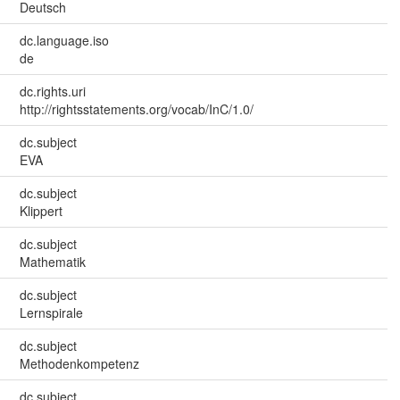
Deutsch
dc.language.iso
de
dc.rights.uri
http://rightsstatements.org/vocab/InC/1.0/
dc.subject
EVA
dc.subject
Klippert
dc.subject
Mathematik
dc.subject
Lernspirale
dc.subject
Methodenkompetenz
dc.subject