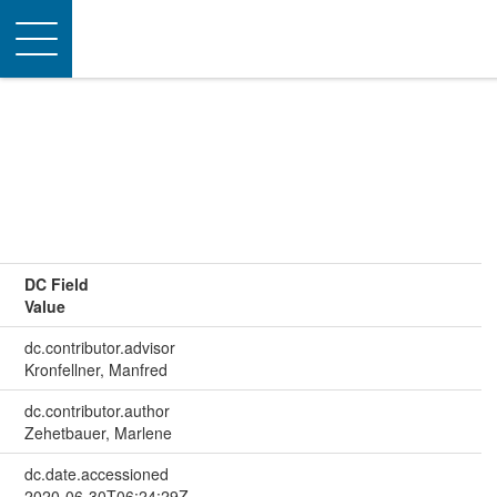
Toggle
navigation
DC Field
Value
dc.contributor.advisor
Kronfellner, Manfred
dc.contributor.author
Zehetbauer, Marlene
dc.date.accessioned
2020-06-30T06:24:29Z