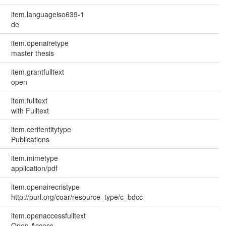
item.languageiso639-1
de
item.openairetype
master thesis
item.grantfulltext
open
item.fulltext
with Fulltext
item.cerifentitytype
Publications
item.mimetype
application/pdf
item.openairecristype
http://purl.org/coar/resource_type/c_bdcc
item.openaccessfulltext
Open Access