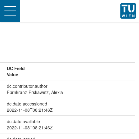
Toggle
navigation
DC Field
Value
dc.contributor.author
Fürnkranz-Prskawetz, Alexia
dc.date.accessioned
2022-11-08T08:21:46Z
dc.date.available
2022-11-08T08:21:46Z
dc.date.issued