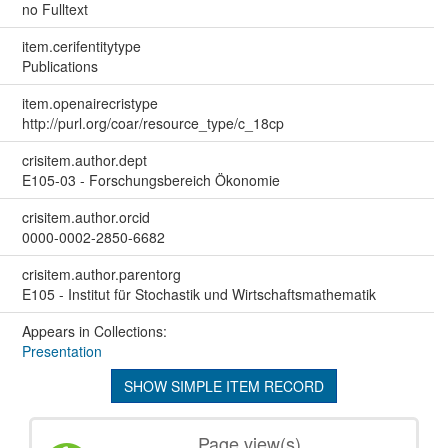
no Fulltext
item.cerifentitytype
Publications
item.openairecristype
http://purl.org/coar/resource_type/c_18cp
crisitem.author.dept
E105-03 - Forschungsbereich Ökonomie
crisitem.author.orcid
0000-0002-2850-6682
crisitem.author.parentorg
E105 - Institut für Stochastik und Wirtschaftsmathematik
Appears in Collections:
Presentation
SHOW SIMPLE ITEM RECORD
Page view(s)