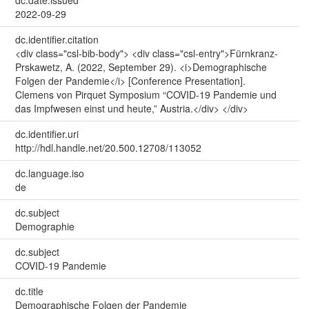
2022-09-29
dc.identifier.citation
<div class="csl-bib-body"> <div class="csl-entry">Fürnkranz-
Prskawetz, A. (2022, September 29). <i>Demographische
Folgen der Pandemie</i> [Conference Presentation].
Clemens von Pirquet Symposium “COVID-19 Pandemie und
das Impfwesen einst und heute,” Austria.</div> </div>
dc.identifier.uri
http://hdl.handle.net/20.500.12708/113052
dc.language.iso
de
dc.subject
Demographie
dc.subject
COVID-19 Pandemie
dc.title
Demographische Folgen der Pandemie