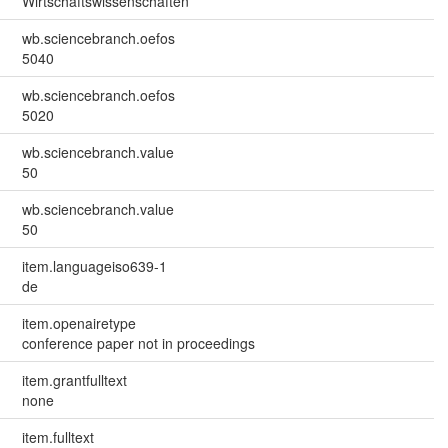
Wirtschaftswissenschaften
wb.sciencebranch.oefos
5040
wb.sciencebranch.oefos
5020
wb.sciencebranch.value
50
wb.sciencebranch.value
50
item.languageiso639-1
de
item.openairetype
conference paper not in proceedings
item.grantfulltext
none
item.fulltext