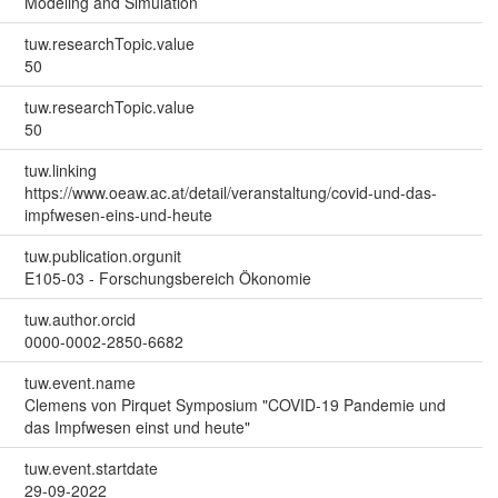
Modeling and Simulation
tuw.researchTopic.value
50
tuw.researchTopic.value
50
tuw.linking
https://www.oeaw.ac.at/detail/veranstaltung/covid-und-das-
impfwesen-eins-und-heute
tuw.publication.orgunit
E105-03 - Forschungsbereich Ökonomie
tuw.author.orcid
0000-0002-2850-6682
tuw.event.name
Clemens von Pirquet Symposium "COVID-19 Pandemie und
das Impfwesen einst und heute"
tuw.event.startdate
29-09-2022