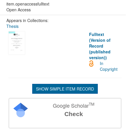
item.openaccessfulltext
Open Access
Appears in Collections:
Thesis
Fulltext
(Version of
Record
(published
version))
In
Copyright
SHOW SIMPLE ITEM RECORD
TM
Google Scholar
Check