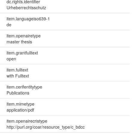
dc.rights.identifier
Urheberrechtsschutz
item.languageiso639-1
de
item.openairetype
master thesis
item.grantfulltext
open
item.fulltext
with Fulltext
item.cerifentitytype
Publications
item.mimetype
application/pdf
item.openairecristype
http://purl.org/coar/resource_type/c_bdcc