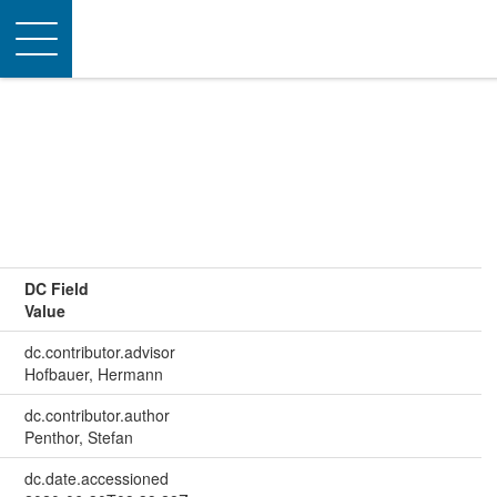
Toggle
navigation
DC Field
Value
dc.contributor.advisor
Hofbauer, Hermann
dc.contributor.author
Penthor, Stefan
dc.date.accessioned