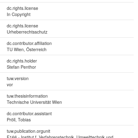
dc.rights.license
In Copyright
dc.rights.license
Urheberrechtsschutz
dc.contributor.affiliation
TU Wien, Österreich
dc.rights.holder
Stefan Penthor
tuw.version
vor
tuw.thesisinformation
Technische Universität Wien
dc.contributor.assistant
Pröll, Tobias
tuw.publication.orgunit
E166 - Institut f. Verfahrenstechnik, Umwelttechnik und