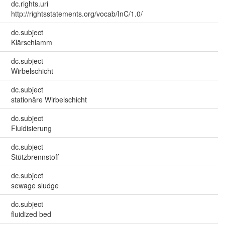
dc.rights.uri
http://rightsstatements.org/vocab/InC/1.0/
dc.subject
Klärschlamm
dc.subject
Wirbelschicht
dc.subject
stationäre Wirbelschicht
dc.subject
Fluidisierung
dc.subject
Stützbrennstoff
dc.subject
sewage sludge
dc.subject
fluidized bed