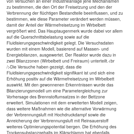
von Versuchen an einer Industrieanlage jene Mechanismen
zu bestimmen, die den Ort der Freisetzung und den der
Verbrennung der flüchtigen Bestandteile beeinflussen, und zu
bestimmen, wie diese Parameter verändert werden müssen,
damit der Anteil der Wärmefreisetzung im Wirbelbett
vergrößert wird. Das Hauptaugenmerk wurde dabei vor allem
auf die Querschnittsbelastung sowie auf die
Fluidisierungsgeschwindigkeit gelegt. Die Versuchsdaten
wurden mit einem Modell, basierend auf Massen- und
Energiebilanzen, ausgewertet. Der Reaktor wurde dazu in
zwei Bilanzzonen (Wirbelbett und Freiraum) unterteilt.<br
/>Die Versuche haben gezeigt, dass die
Fluidisierungsgeschwindigkeit signifikant ist und sich eine
Erhöhung positiv auf die Wärmefreisetzung im Wirbelbett
auswirkt. Mit den gewonnenen Erkenntnissen wurde das
Bilanzierungsmodell um eine Parametergleichung zur
Vorhersage des Brennstoffumsatzes in der Bettzone
erweitert. Simulationen mit dem erweiterten Modell zeigen,
dass weitere Maßnahmen wie die alternative Vorwärmung
der Verbrennungsluft mit Hochdruckdampf sowie die
Anreicherung der Verbrennungsluft mit Reinsauerstoff
weiteres Optimierungspotential bergen. Die Erhöhung des
Trockensubstanzgehalts im Klärschlamm hat ebenfalls