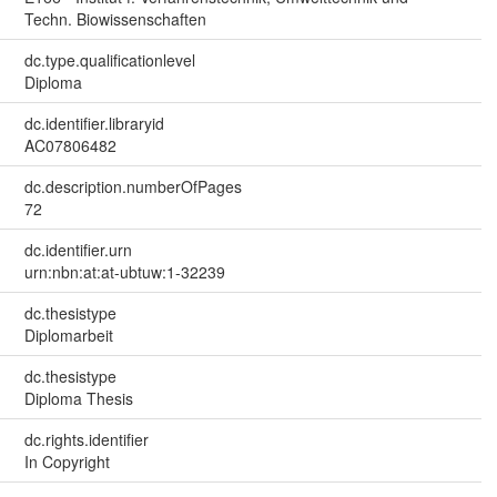
Techn. Biowissenschaften
dc.type.qualificationlevel
Diploma
dc.identifier.libraryid
AC07806482
dc.description.numberOfPages
72
dc.identifier.urn
urn:nbn:at:at-ubtuw:1-32239
dc.thesistype
Diplomarbeit
dc.thesistype
Diploma Thesis
dc.rights.identifier
In Copyright