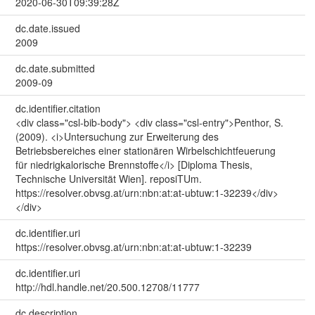
2020-06-30T09:39:28Z
dc.date.issued
2009
dc.date.submitted
2009-09
dc.identifier.citation
<div class="csl-bib-body"> <div class="csl-entry">Penthor, S.
(2009). <i>Untersuchung zur Erweiterung des
Betriebsbereiches einer stationären Wirbelschichtfeuerung
für niedrigkalorische Brennstoffe</i> [Diploma Thesis,
Technische Universität Wien]. reposiTUm.
https://resolver.obvsg.at/urn:nbn:at:at-ubtuw:1-32239</div>
</div>
dc.identifier.uri
https://resolver.obvsg.at/urn:nbn:at:at-ubtuw:1-32239
dc.identifier.uri
http://hdl.handle.net/20.500.12708/11777
dc.description