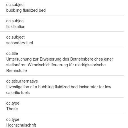
dc.subject
bubbling fluidized bed
dc.subject
fluidization
dc.subject
secondary fuel
dc.title
Untersuchung zur Erweiterung des Betriebsbereiches einer
stationären Wirbelschichtfeuerung für niedrigkalorische
Brennstoffe
dc.title.alternative
Investigation of a bubbling fluidized bed incinerator for low
calorific fuels
dc.type
Thesis
dc.type
Hochschulschrift