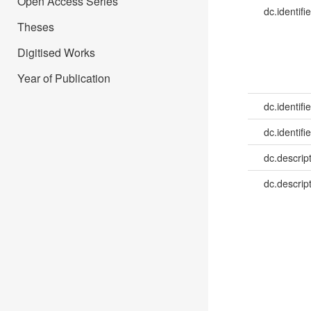
Open Access Series
dc.identifie
Theses
Digitised Works
Year of Publication
dc.identifie
dc.identifie
dc.descrip
dc.descrip