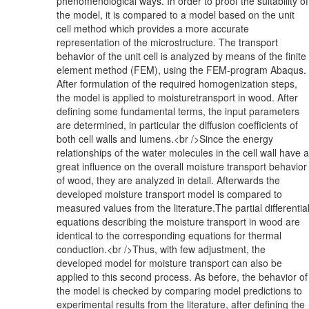
phenomenological ways. In order to proof the suitability of
the model, it is compared to a model based on the unit
cell method which provides a more accurate
representation of the microstructure. The transport
behavior of the unit cell is analyzed by means of the finite
element method (FEM), using the FEM-program Abaqus.
After formulation of the required homogenization steps,
the model is applied to moisturetransport in wood. After
defining some fundamental terms, the input parameters
are determined, in particular the diffusion coefficients of
both cell walls and lumens.<br />Since the energy
relationships of the water molecules in the cell wall have a
great influence on the overall moisture transport behavior
of wood, they are analyzed in detail. Afterwards the
developed moisture transport model is compared to
measured values from the literature.The partial differentia
equations describing the moisture transport in wood are
identical to the corresponding equations for thermal
conduction.<br />Thus, with few adjustment, the
developed model for moisture transport can also be
applied to this second process. As before, the behavior of
the model is checked by comparing model predictions to
experimental results from the literature, after defining the