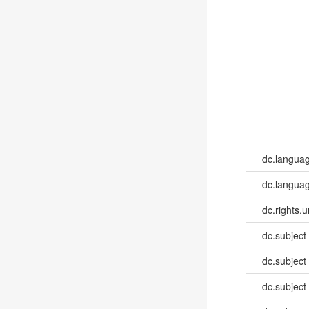
dc.langua
dc.languag
dc.rights.u
dc.subject
dc.subject
dc.subject