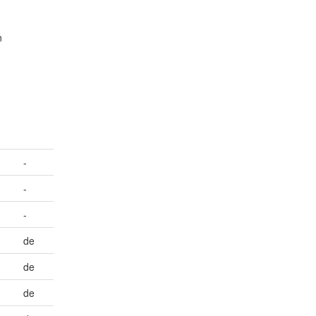
n
-
-
-
de
de
de