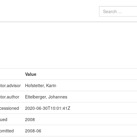
Value
tor.advisor
Hofstetter, Karin
utor.author
Eitelberger, Johannes
ccessioned
2020-06-30T10:01:41Z
sued
2008
bmitted
2008-06