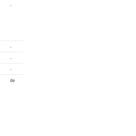
-
-
-
-
de
m