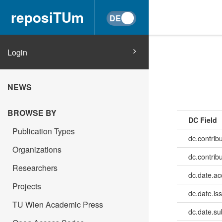
reposiTUm
Login
NEWS
BROWSE BY
DC Field
Publication Types
dc.contribu
Organizations
dc.contrib
Researchers
dc.date.a
Projects
dc.date.is
TU Wien Academic Press
dc.date.su