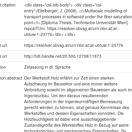
r.citation
<div class="csl-bib-body"> <div class="csl-
entry">Eitelberger, J. (2008). <i>Multiscale modelling of
transport processes in softwood under the fiber saturation
point</i> [Diploma Thesis, Technische Universität Wien].
reposiTUm. https://resolver.obvsg.at/urn:nbn:at:at-
ubtuw:1-23776</div> </div>
r.uri
https://resolver.obvsg.at/urn:nbn:at:at-ubtuw:1-23776
r.uri
http://hdl.handle.net/20.500.12708/11873
tion
Zsfassung in dt. Sprache
tion.abstract
Der Werkstoff Holz erfährt zur Zeit einen starken
Aufschwung im Bausektor und eine immer weitere
Verbreitung sowohl im allgemeinen Bauwesen als auch i
Ingenieurbau. Um den daraus resultierenden
Anforderungen in der ingenieurmäßigen Bemessung
gerecht werden zu können, sind genaue Kenntnisse des
Werkstoffes und dessen Eigenschaften vonnöten. Die
Holzfeuchtigkeit ist dabei eine ausschlaggebende
Zustandsgröße des Werkstoffes Holz in Bezug auf seine
technologischen und mechanischen Eigenschaften. So