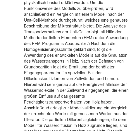
physikalisch basiert erklärt werden. Um die
Funktionsweise des Modells zu überprüfen, wird
anschließend ein Vergleich mit einem Modell nach der
Unit-Cell-Methode durchgeführt, welches eine genauere
Beschreibung der Mikrostruktur bietet. Die Analyse des
Transportverhaltens der Unit-Cell erfolgt mit Hilfe der
Methode der finiten Elementen (FEM) unter Anwendung
des FEM-Programms Abaqus.<br />Nachdem die
Homogenisierungsschritte geklärt sind, folgt die
Anwendung des entwickelten Modells auf die Simulation
des Wassertransports in Holz. Nach der Definition von
Grundbegriffen folgt die Ermittlung der benötigten
Eingangsparameter, im speziellen Fall der
Diffusionskoeffizienten von Zellwänden und Lumen.
Hierbei wird sehr genau auf die Energieverhältnisse der
Wassermoleküle in der Zellwand eingegangen, die einen
großen Einfluss auf das gesamte
Feuchtigkeitstransportverhalten von Holz haben.
Anschließend erfolgt zur Modellvalidierung ein Vergleich
der errechneten Werte mit gemessenen Werten aus der
Literatur. Die partiellen Differentialgleichungen, die dem
Modell für Wasserdiffusion in Holz zugrunde liegen, sind
dieselben wie jene für Wärmeleitung in Holz. Deshalb