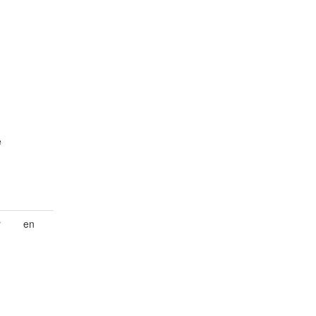
e
r
en