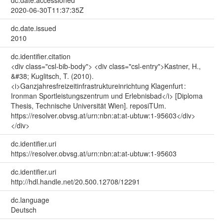
2020-06-30T11:37:35Z
dc.date.issued
2010
dc.identifier.citation
<div class="csl-bib-body"> <div class="csl-entry">Kastner, H.,
&#38; Kuglitsch, T. (2010).
<i>Ganzjahresfreizeitinfrastruktureinrichtung Klagenfurt :
Ironman Sportleistungszentrum und Erlebnisbad</i> [Diploma
Thesis, Technische Universität Wien]. reposiTUm.
https://resolver.obvsg.at/urn:nbn:at:at-ubtuw:1-95603</div>
</div>
dc.identifier.uri
https://resolver.obvsg.at/urn:nbn:at:at-ubtuw:1-95603
dc.identifier.uri
http://hdl.handle.net/20.500.12708/12291
dc.language
Deutsch