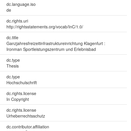
dc.language.iso
de
dc.rights.uri
http://rightsstatements.org/vocab/InC/1.0/
dc.title
Ganzjahresfreizeitinfrastruktureinrichtung Klagenfurt :
Ironman Sportleistungszentrum und Erlebnisbad
dc.type
Thesis
dc.type
Hochschulschrift
dc.rights.license
In Copyright
dc.rights.license
Urheberrechtsschutz
dc.contributor.affiliation