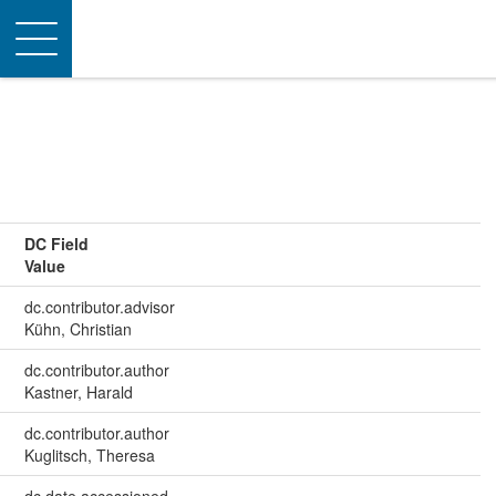
Toggle
navigation
DC Field
Value
dc.contributor.advisor
Kühn, Christian
dc.contributor.author
Kastner, Harald
dc.contributor.author
Kuglitsch, Theresa
dc.date.accessioned