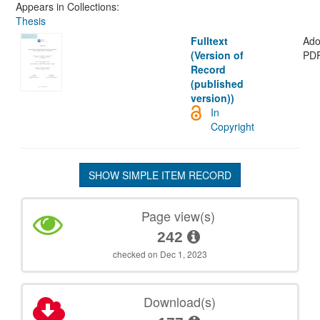
Appears in Collections:
Thesis
Fulltext
Ad
(Version of
PD
Record
(published
version))
In
Copyright
SHOW SIMPLE ITEM RECORD
Page view(s)
242
checked on Dec 1, 2023
Download(s)