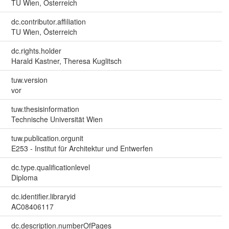
TU Wien, Österreich
dc.contributor.affiliation
TU Wien, Österreich
dc.rights.holder
Harald Kastner, Theresa Kuglitsch
tuw.version
vor
tuw.thesisinformation
Technische Universität Wien
tuw.publication.orgunit
E253 - Institut für Architektur und Entwerfen
dc.type.qualificationlevel
Diploma
dc.identifier.libraryid
AC08406117
dc.description.numberOfPages