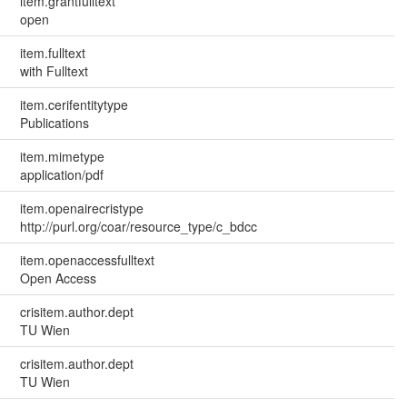
item.grantfulltext
open
item.fulltext
with Fulltext
item.cerifentitytype
Publications
item.mimetype
application/pdf
item.openairecristype
http://purl.org/coar/resource_type/c_bdcc
item.openaccessfulltext
Open Access
crisitem.author.dept
TU Wien
crisitem.author.dept
TU Wien