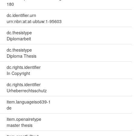
180
dc.identifier.urn
urn:nbn:at:at-ubtuw:1-95603
dc.thesistype
Diplomarbeit
dc.thesistype
Diploma Thesis
dc.rights.identifier
In Copyright
dc.rights.identifier
Urheberrechtsschutz
item.languageiso639-1
de
item.openairetype
master thesis