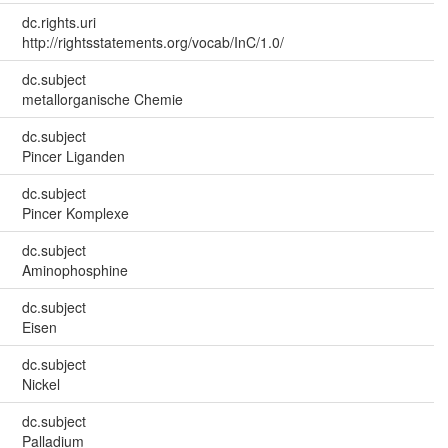
dc.rights.uri
http://rightsstatements.org/vocab/InC/1.0/
dc.subject
metallorganische Chemie
dc.subject
Pincer Liganden
dc.subject
Pincer Komplexe
dc.subject
Aminophosphine
dc.subject
Eisen
dc.subject
Nickel
dc.subject
Palladium