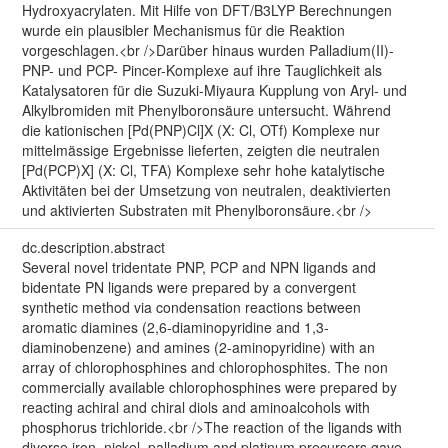
Hydroxyacrylaten. Mit Hilfe von DFT/B3LYP Berechnungen
wurde ein plausibler Mechanismus für die Reaktion
vorgeschlagen.<br />Darüber hinaus wurden Palladium(II)-
PNP- und PCP- Pincer-Komplexe auf ihre Tauglichkeit als
Katalysatoren für die Suzuki-Miyaura Kupplung von Aryl- und
Alkylbromiden mit Phenylboronsäure untersucht. Während
die kationischen [Pd(PNP)Cl]X (X: Cl, OTf) Komplexe nur
mittelmässige Ergebnisse lieferten, zeigten die neutralen
[Pd(PCP)X] (X: Cl, TFA) Komplexe sehr hohe katalytische
Aktivitäten bei der Umsetzung von neutralen, deaktivierten
und aktivierten Substraten mit Phenylboronsäure.<br />
dc.description.abstract
Several novel tridentate PNP, PCP and NPN ligands and
bidentate PN ligands were prepared by a convergent
synthetic method via condensation reactions between
aromatic diamines (2,6-diaminopyridine and 1,3-
diaminobenzene) and amines (2-aminopyridine) with an
array of chlorophosphines and chlorophosphites. The non
commercially available chlorophosphines were prepared by
reacting achiral and chiral diols and aminoalcohols with
phosphorus trichloride.<br />The reaction of the ligands with
diverse iron, nickel, palladium and platinum precursors gave