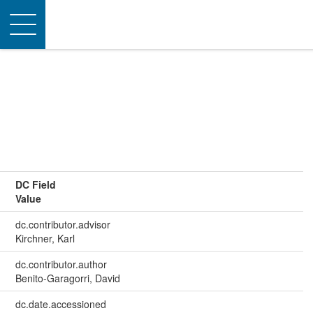
Toggle
navigation
DC Field
Value
dc.contributor.advisor
Kirchner, Karl
dc.contributor.author
Benito-Garagorri, David
dc.date.accessioned