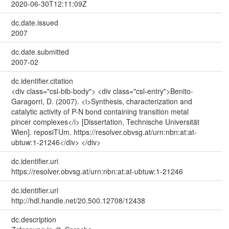
2020-06-30T12:11:09Z
dc.date.issued
2007
dc.date.submitted
2007-02
dc.identifier.citation
<div class="csl-bib-body"> <div class="csl-entry">Benito-
Garagorri, D. (2007). <i>Synthesis, characterization and
catalytic activity of P-N bond containing transition metal
pincer complexes</i> [Dissertation, Technische Universität
Wien]. reposiTUm. https://resolver.obvsg.at/urn:nbn:at:at-
ubtuw:1-21246</div> </div>
dc.identifier.uri
https://resolver.obvsg.at/urn:nbn:at:at-ubtuw:1-21246
dc.identifier.uri
http://hdl.handle.net/20.500.12708/12438
dc.description