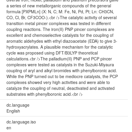
a series of new metallorganic compounds of the general
formula [PXPMLn] (X: N, C; M: Fe, Ni, Pd, Pt; Ln: CH3CN,
CO, Cl, Br, CF3COO-).<br />The catalytic activity of several
transition metal pincer complexes was tested in different
coupling reactions. The iron(II) PNP pincer complexes are
excellent and chemoselective catalysts for the coupling of
aromatic aldehydes with ethyl diazoacetate (EDA) to give 3-
hydroxyacrylates. A plausible mechanism for the catalytic
cycle was proposed using DFT/B3LYP theoretical
calculations.<br />The palladium(II) PNP and PCP pincer
complexes were tested as catalysts in the Suzuki-Miyaura
coupling of aryl and alkyl bromides with phenylboronic acid.
While the PNP turned out to be mediocre catalysts, the PCP
complexes showed very high activities and were able to
catalyze the coupling of neutral, deactivated and activated
substrates with phenylboronic acid.<br />
dc.language
English
dc.language.iso
en