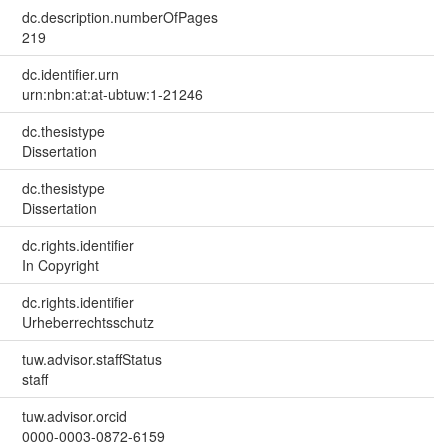
dc.description.numberOfPages
219
dc.identifier.urn
urn:nbn:at:at-ubtuw:1-21246
dc.thesistype
Dissertation
dc.thesistype
Dissertation
dc.rights.identifier
In Copyright
dc.rights.identifier
Urheberrechtsschutz
tuw.advisor.staffStatus
staff
tuw.advisor.orcid
0000-0003-0872-6159