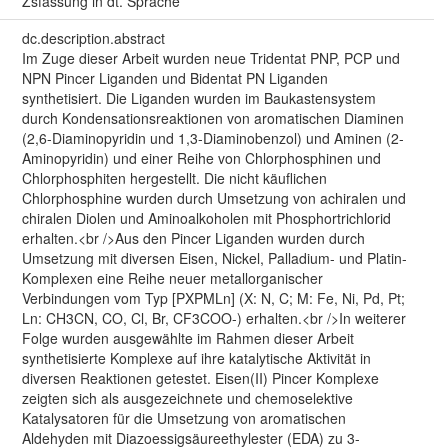
Zsfassung in dt. Sprache
dc.description.abstract
Im Zuge dieser Arbeit wurden neue Tridentat PNP, PCP und
NPN Pincer Liganden und Bidentat PN Liganden
synthetisiert. Die Liganden wurden im Baukastensystem
durch Kondensationsreaktionen von aromatischen Diaminen
(2,6-Diaminopyridin und 1,3-Diaminobenzol) und Aminen (2-
Aminopyridin) und einer Reihe von Chlorphosphinen und
Chlorphosphiten hergestellt. Die nicht käuflichen
Chlorphosphine wurden durch Umsetzung von achiralen und
chiralen Diolen und Aminoalkoholen mit Phosphortrichlorid
erhalten.<br />Aus den Pincer Liganden wurden durch
Umsetzung mit diversen Eisen, Nickel, Palladium- und Platin-
Komplexen eine Reihe neuer metallorganischer
Verbindungen vom Typ [PXPMLn] (X: N, C; M: Fe, Ni, Pd, Pt;
Ln: CH3CN, CO, Cl, Br, CF3COO-) erhalten.<br />In weiterer
Folge wurden ausgewählte im Rahmen dieser Arbeit
synthetisierte Komplexe auf ihre katalytische Aktivität in
diversen Reaktionen getestet. Eisen(II) Pincer Komplexe
zeigten sich als ausgezeichnete und chemoselektive
Katalysatoren für die Umsetzung von aromatischen
Aldehyden mit Diazoessigsäureethylester (EDA) zu 3-