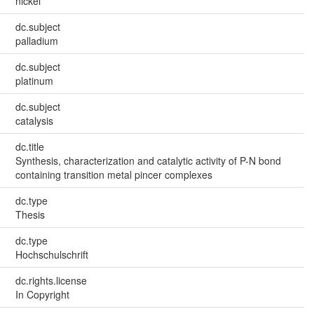
nickel
dc.subject
palladium
dc.subject
platinum
dc.subject
catalysis
dc.title
Synthesis, characterization and catalytic activity of P-N bond
containing transition metal pincer complexes
dc.type
Thesis
dc.type
Hochschulschrift
dc.rights.license
In Copyright