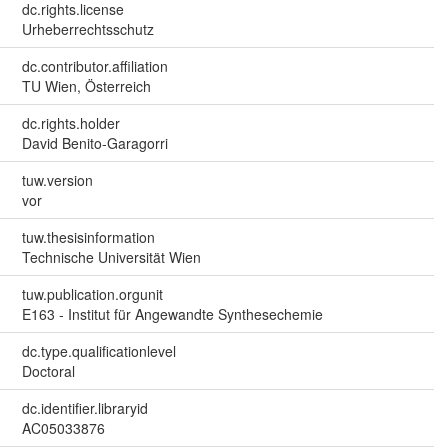
dc.rights.license
Urheberrechtsschutz
dc.contributor.affiliation
TU Wien, Österreich
dc.rights.holder
David Benito-Garagorri
tuw.version
vor
tuw.thesisinformation
Technische Universität Wien
tuw.publication.orgunit
E163 - Institut für Angewandte Synthesechemie
dc.type.qualificationlevel
Doctoral
dc.identifier.libraryid
AC05033876