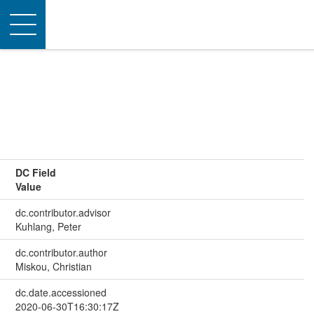
Toggle
navigation
DC Field
Value
dc.contributor.advisor
Kuhlang, Peter
dc.contributor.author
Miskou, Christian
dc.date.accessioned
2020-06-30T16:30:17Z