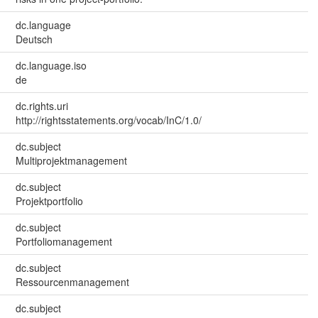
dc.language
Deutsch
dc.language.iso
de
dc.rights.uri
http://rightsstatements.org/vocab/InC/1.0/
dc.subject
Multiprojektmanagement
dc.subject
Projektportfolio
dc.subject
Portfoliomanagement
dc.subject
Ressourcenmanagement
dc.subject