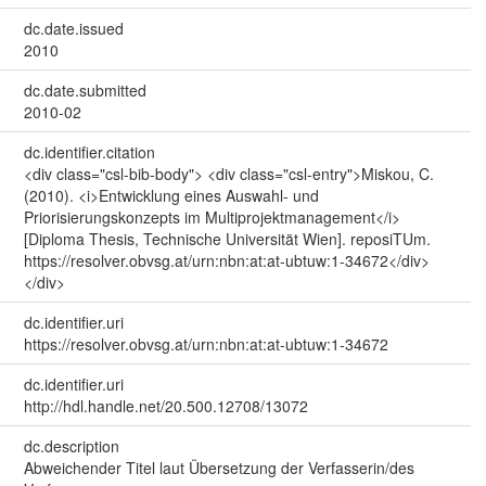
dc.date.issued
2010
dc.date.submitted
2010-02
dc.identifier.citation
<div class="csl-bib-body"> <div class="csl-entry">Miskou, C.
(2010). <i>Entwicklung eines Auswahl- und
Priorisierungskonzepts im Multiprojektmanagement</i>
[Diploma Thesis, Technische Universität Wien]. reposiTUm.
https://resolver.obvsg.at/urn:nbn:at:at-ubtuw:1-34672</div>
</div>
dc.identifier.uri
https://resolver.obvsg.at/urn:nbn:at:at-ubtuw:1-34672
dc.identifier.uri
http://hdl.handle.net/20.500.12708/13072
dc.description
Abweichender Titel laut Übersetzung der Verfasserin/des