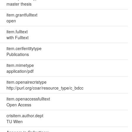
master thesis
item.grantfulltext
open
item.fulltext
with Fulltext
item.cerifentitytype
Publications
item.mimetype
application/pdf
item.openairecristype
http://purl.org/coar/resource_type/c_bdcc
item.openaccessfulltext
Open Access
crisitem.author.dept
TU Wien