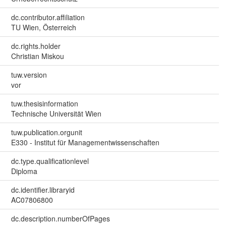
dc.contributor.affiliation
TU Wien, Österreich
dc.rights.holder
Christian Miskou
tuw.version
vor
tuw.thesisinformation
Technische Universität Wien
tuw.publication.orgunit
E330 - Institut für Managementwissenschaften
dc.type.qualificationlevel
Diploma
dc.identifier.libraryid
AC07806800
dc.description.numberOfPages