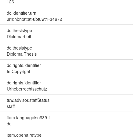
126
dc.identifier.urn
urn:nbn:at:at-ubtuw:1-34672
dc.thesistype
Diplomarbeit
dc.thesistype
Diploma Thesis
dc.rights.identifier
In Copyright
dc.rights.identifier
Urheberrechtsschutz
tuw.advisor.staffStatus
staff
item.languageiso639-1
de
item.openairetype