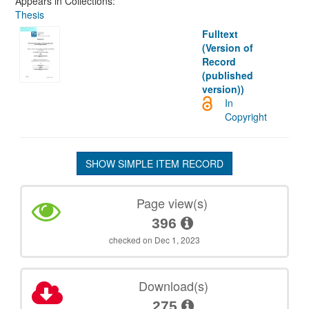
Appears in Collections:
Thesis
Fulltext
(Version of
Record
(published
version))
In
Copyright
SHOW SIMPLE ITEM RECORD
Page view(s)
396
checked on Dec 1, 2023
Download(s)
275